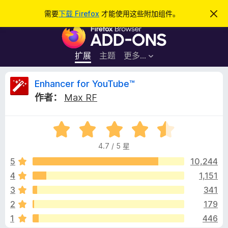
搜
登录
需要
下载 Firefox
才能使用这些附加组件。
忽
略
索
F
此
通
i
知
r
扩展
主题
更多…
e
f
E
Enhancer for YouTube™
o
作者：
Max RF
x
n
浏
评
览
h
分
器
4.7 / 5 星
4
附
a
.
5
10,244
加
7
4
1,151
组
n
/
件
3
341
5
c
2
179
1
446