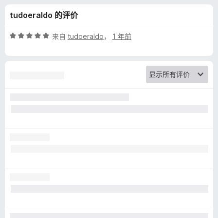
e
tudoeraldo 的评价
r
评
来自
tudoeraldo
，
1 年前
f
分
5
/
o
5
r
Y
o
u
T
u