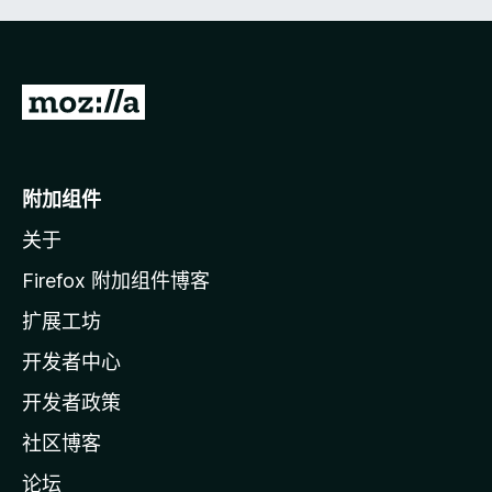
转
至
M
o
附加组件
z
关于
i
l
Firefox 附加组件博客
l
扩展工坊
a
开发者中心
主
页
开发者政策
社区博客
论坛