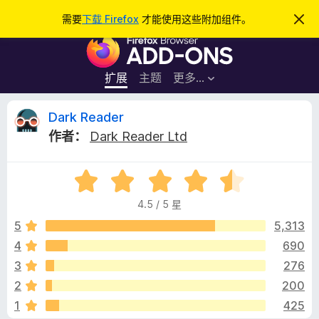
搜
登录
需要
下载 Firefox
才能使用这些附加组件。
忽
略
索
F
此
通
i
知
r
扩展
主题
更多…
e
f
D
Dark Reader
o
作者：
Dark Reader Ltd
x
a
浏
评
览
r
分
器
4.5 / 5 星
4
附
k
.
5
5,313
加
5
4
690
组
R
/
件
3
276
5
e
2
200
1
425