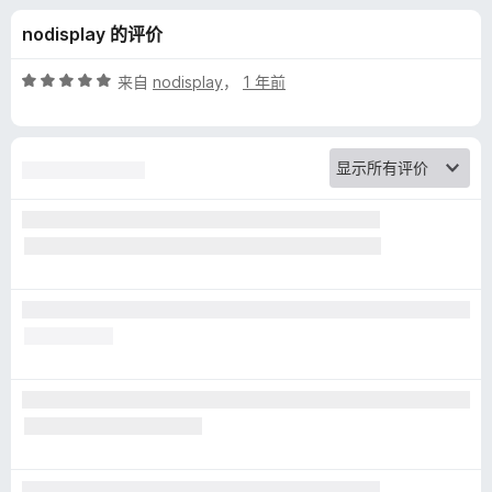
a
nodisplay 的评价
d
评
来自
nodisplay
，
1 年前
e
分
5
/
r
5
的
评
价