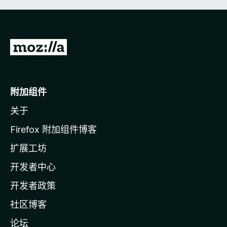
转
至
M
o
附加组件
z
关于
i
l
Firefox 附加组件博客
l
扩展工坊
a
开发者中心
主
页
开发者政策
社区博客
论坛