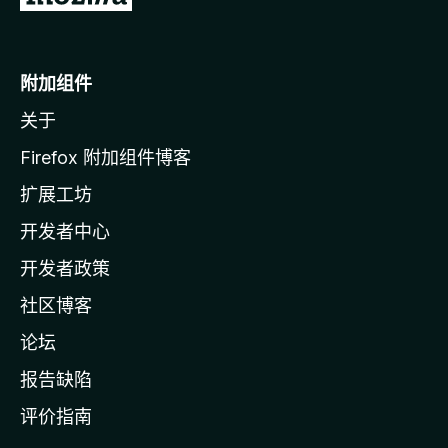
至
M
o
附加组件
z
关于
i
l
Firefox 附加组件博客
l
扩展工坊
a
开发者中心
主
页
开发者政策
社区博客
论坛
报告缺陷
评价指南