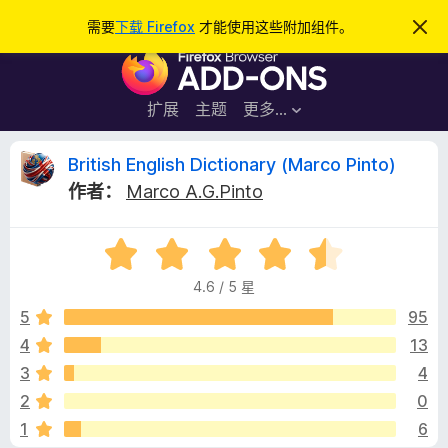
搜
登录
需要
下载 Firefox
才能使用这些附加组件。
忽
略
索
F
此
通
i
知
r
扩展
主题
更多…
e
f
B
British English Dictionary (Marco Pinto)
o
作者：
Marco A.G.Pinto
x
r
浏
评
览
i
分
器
4.6 / 5 星
4
附
t
.
5
95
加
6
4
13
组
i
/
件
3
4
5
s
2
0
1
6