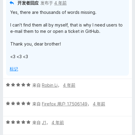
开发者回应
发布于
4 年前
Yes, there are thousands of words missing.
I can't find them all by myself, that is why I need users to
e-mail them to me or open a ticket in GitHub.
Thank you, dear brother!
<3 <3 <3
标记
评
来自
Robin Li
，
4 年前
分
5
评
/
来自
Firefox 用户 17506149
，
4 年前
分
5
5
评
/
来自
J1
，
4 年前
分
5
5