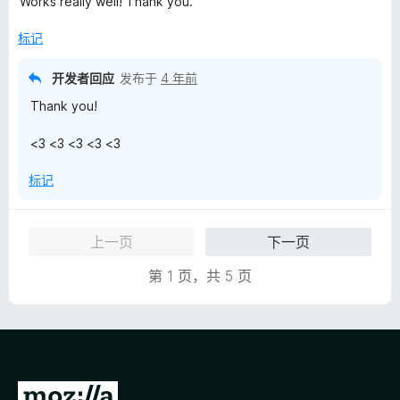
Works really well! Thank you.
标记
开发者回应
发布于
4 年前
Thank you!
<3 <3 <3 <3 <3
标记
上一页
下一页
第 1 页，共 5 页
转