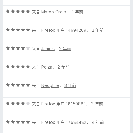
o
5
评
/
来自
Mateo Grgic
，
2 年前
)
分
5
5
的
评
/
来自
Firefox 用户 14694209
，
2 年前
分
5
评
5
评
/
来自
James
，
2 年前
分
5
价
4
评
/
来自
Polza
，
2 年前
分
5
5
评
/
来自
Neophile
，
3 年前
分
5
5
评
/
来自
Firefox 用户 18159883
，
3 年前
分
5
4
评
/
来自
Firefox 用户 17684482
，
4 年前
分
5