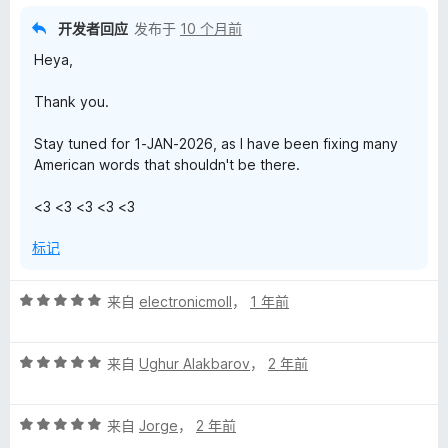
M
开发者回应
发布于
10 个月前
Heya,
a
Thank you.
r
Stay tuned for 1-JAN-2026, as I have been fixing many
c
American words that shouldn't be there.
o
<3 <3 <3 <3 <3
标记
P
评
i
来自
electronicmoll
，
1 年前
分
5
n
评
/
来自
Ughur Alakbarov
，
2 年前
分
5
t
5
评
/
来自
Jorge
，
2 年前
分
5