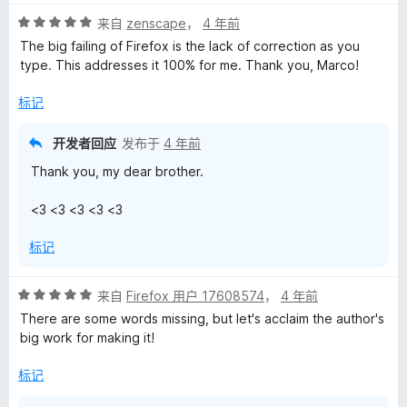
5
评
/
来自
zenscape
，
4 年前
分
5
The big failing of Firefox is the lack of correction as you
5
type. This addresses it 100% for me. Thank you, Marco!
/
5
标记
开发者回应
发布于
4 年前
Thank you, my dear brother.
<3 <3 <3 <3 <3
标记
评
来自
Firefox 用户 17608574
，
4 年前
分
There are some words missing, but let's acclaim the author's
5
big work for making it!
/
5
标记