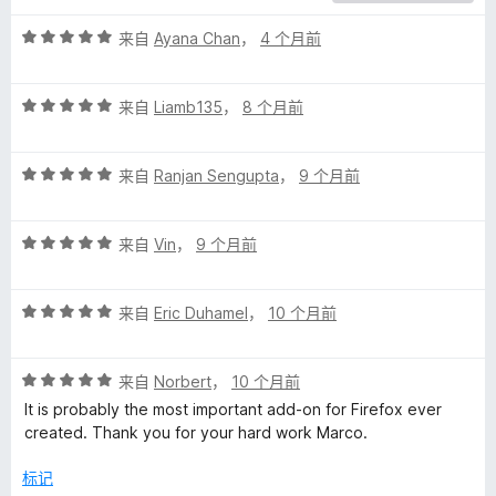
c
评
来自
Ayana Chan
，
4 个月前
分
5
t
评
/
来自
Liamb135
，
8 个月前
分
5
i
5
评
/
来自
Ranjan Sengupta
，
9 个月前
o
分
5
5
评
/
来自
Vin
，
9 个月前
n
分
5
5
a
评
/
来自
Eric Duhamel
，
10 个月前
分
5
r
5
评
/
来自
Norbert
，
10 个月前
分
5
y
It is probably the most important add-on for Firefox ever
5
created. Thank you for your hard work Marco.
/
(
5
标记