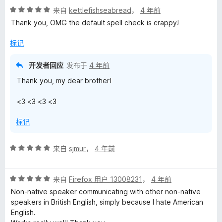
评
/
来自
kettlefishseabread
，
4 年前
分
5
Thank you, OMG the default spell check is crappy!
5
/
标记
5
开发者回应
发布于
4 年前
Thank you, my dear brother!
<3 <3 <3 <3
标记
评
来自
sjmur
，
4 年前
分
5
评
/
来自
Firefox 用户 13008231
，
4 年前
分
5
Non-native speaker communicating with other non-native
5
speakers in British English, simply because I hate American
/
English.
5