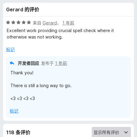
h
Gerard 的评价
E
评
来自
Gerard
，
1 年前
n
分
Excellent work providing crucial spell check where it
5
otherwise was not working.
/
g
5
标记
l
开发者回应
发布于
1 年前
Thank you!
i
There is still a long way to go.
s
<3 <3 <3 <3
h
标记
D
i
118 条评价