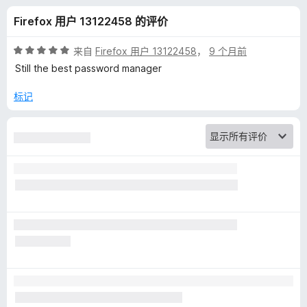
d
Firefox 用户 13122458 的评价
e
评
来自
Firefox 用户 13122458
，
9 个月前
n
分
Still the best password manager
5
/
标记
–
5
免
费
密
码
管
理