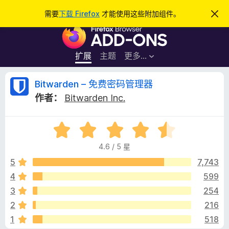
搜
登录
需要
下载 Firefox
才能使用这些附加组件。
忽
略
索
F
此
通
i
知
r
扩展
主题
更多…
e
f
B
Bitwarden – 免费密码管理器
o
作者：
Bitwarden Inc.
x
i
浏
评
览
t
分
器
4.6 / 5 星
4
附
w
.
5
7,743
加
6
4
599
组
a
/
件
3
254
5
r
2
216
1
518