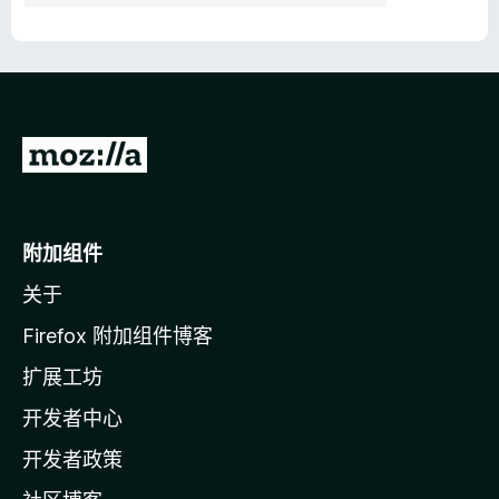
转
至
M
o
附加组件
z
关于
i
l
Firefox 附加组件博客
l
扩展工坊
a
开发者中心
主
页
开发者政策