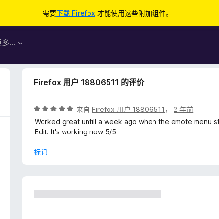
需要
下载 Firefox
才能使用这些附加组件。
更多…
Firefox 用户 18806511 的评价
评
来自
Firefox 用户 18806511
，
2 年前
分
Worked great untill a week ago when the emote menu s
5
Edit: It's working now 5/5
/
5
标记