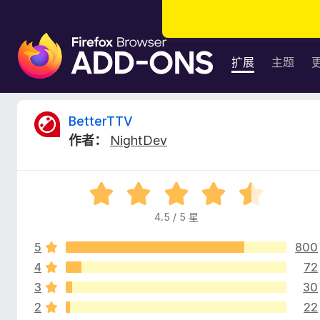
F
i
扩展
主题
r
e
f
B
BetterTTV
o
作者：
NightDev
x
e
浏
览
t
评
器
分
附
4.5 / 5 星
t
4
加
.
组
5
800
5
e
件
/
4
72
5
3
30
r
2
22