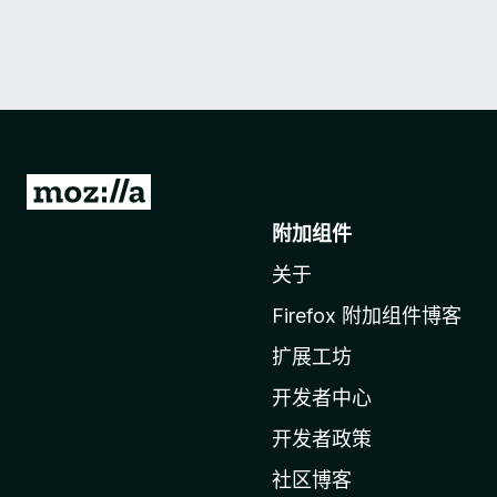
转
至
附加组件
M
关于
o
z
Firefox 附加组件博客
i
扩展工坊
l
l
开发者中心
a
开发者政策
主
社区博客
页