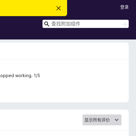
登录
忽
略
此
搜
通
搜
知
索
索
topped working. 1/5