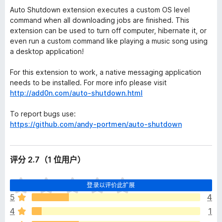
Auto Shutdown extension executes a custom OS level
command when all downloading jobs are finished. This
extension can be used to turn off computer, hibernate it, or
even run a custom command like playing a music song using
a desktop application!
For this extension to work, a native messaging application
needs to be installed. For more info please visit
http://add0n.com/auto-shutdown.html
To report bugs use:
https://github.com/andy-portmen/auto-shutdown
评分 2.7（1 位用户）
目
登录以评价此扩展
前
5
4
尚
4
1
无