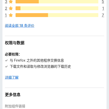
评
3
5
分
2
1
1
7
阅读全部 18 条评价
权限与数据
必要权限：
与 Firefox 之外的其他程序交换信息
下载文件和读取与修改浏览器的下载历史
详细了解
更多信息
附加组件链接