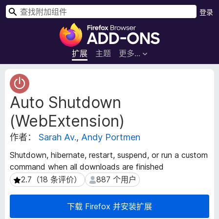
搜
登录
索
F
i
r
扩展
主题
更多…
e
f
扩
o
展
Auto Shutdown
元
x
数
浏
(WebExtension)
据
览
器
作者：
Sarah Av.
,
Andy Portmen
附
Shutdown, hibernate, restart, suspend, or run a custom
加
command when all downloads are finished
组
2.7（18 条评价）
887 个用户
2.7（18 条评价）
887 个用户
件
下载 Firefox 并安装扩展