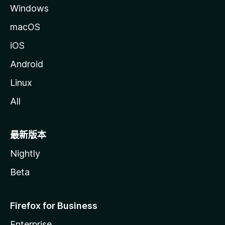
Windows
macOS
iOS
Android
Linux
All
最新版本
Nightly
Beta
Firefox for Business
Enterprise