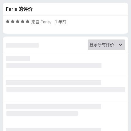
d
Faris 的评价
A
评
来自
Faris
，
1 年前
d
分
5
/
B
5
l
o
c
k
e
r