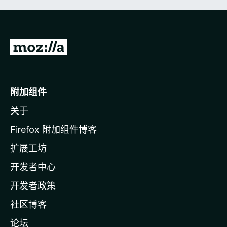
转
至
M
o
附加组件
z
关于
i
l
Firefox 附加组件博客
l
扩展工坊
a
开发者中心
主
页
开发者政策
社区博客
论坛