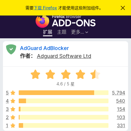
搜
登录
需要
下载 Firefox
才能使用这些附加组件。
忽
略
索
F
此
通
i
知
r
扩展
主题
更多…
e
f
A
AdGuard AdBlocker
o
作者：
Adguard Software Ltd
x
d
浏
评
览
G
分
器
4.6 / 5 星
4
附
u
.
5
5,794
加
6
4
540
组
a
/
件
3
154
5
r
2
103
1
331