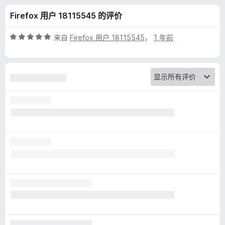
k
Firefox 用户 18115545 的评价
广
评
来自
Firefox 用户 18115545
，
1 年前
告
分
5
/
过
5
滤
器
版
的
评
价