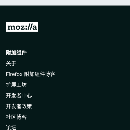
转
至
M
o
附加组件
z
关于
i
l
Firefox 附加组件博客
l
扩展工坊
a
开发者中心
主
页
开发者政策
社区博客
论坛