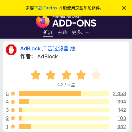
搜
登录
需要
下载 Firefox
才能使用这些附加组件。
忽
略
索
F
此
通
i
知
r
扩展
主题
更多…
e
f
A
AdBlock 广告过滤器 版
o
作者：
AdBlock
x
d
浏
评
览
B
分
器
4.2 / 5 星
4
附
l
.
5
2,453
加
2
4
394
组
o
/
件
3
142
5
c
2
103
1
442