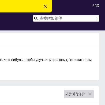
登录
忽
略
此
搜
通
搜
知
索
索
ть что-нибудь, чтобы улучшить ваш опыт, напишите нам