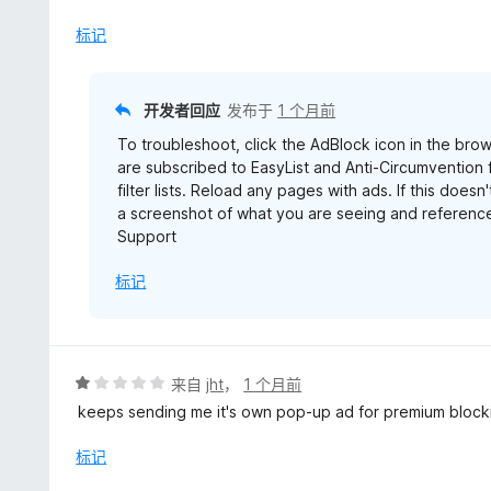
1
/
标记
5
开发者回应
发布于
1 个月前
To troubleshoot, click the AdBlock icon in the brows
are subscribed to EasyList and Anti-Circumvention fi
filter lists. Reload any pages with ads. If this doe
a screenshot of what you are seeing and reference
Support
标记
评
来自
jht
，
1 个月前
分
keeps sending me it's own pop-up ad for premium block
1
/
标记
5