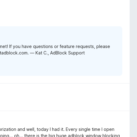
net! If you have questions or feature requests, please
etadblock.com. — Kat C., AdBlock Support
ization and well, today I had it. Every single time I open
yping... oh... there is the big huge adblock window blocking