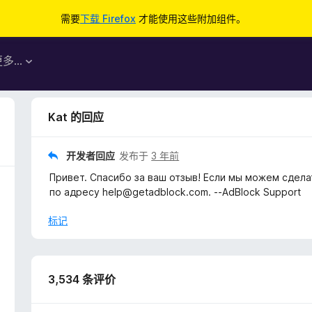
需要
下载 Firefox
才能使用这些附加组件。
更多…
Kat 的回应
开发者回应
发布于
3 年前
Привет. Спасибо за ваш отзыв! Если мы можем сдела
по адресу help@getadblock.com. --AdBlock Support
标记
3,534 条评价