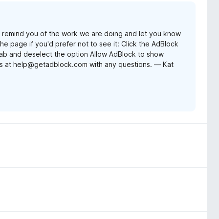
remind you of the work we are doing and let you know
e page if you'd prefer not to see it: Click the AdBlock
 tab and deselect the option Allow AdBlock to show
us at help@getadblock.com with any questions. — Kat