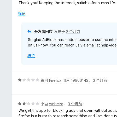
分
Thank you! Keeping the internet, suitable for human life.
5
/
标记
5
开发者回应
发布于
2 个月前
So glad AdBlock has made it easier to use the inter
let us know. You can reach us via email at help@g
标记
评
来自
Firefox 用户 19906142
，
3 个月前
分
1
/
5
评
来自
webeza
，
3 个月前
分
We get this app for blocking ads that open without author
2
firefox in a hurry to research something and I am done t