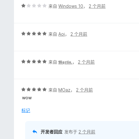
5
评
来自
Windows 10
，
2 个月前
分
1
/
5
评
来自
Aoi
，
2 个月前
分
5
/
5
评
来自
𝕸𝖖𝖗𝖙𝖎𝖓.
，
2 个月前
分
5
/
5
评
来自
MOaz
，
2 个月前
分
wow
5
/
标记
5
开发者回应
发布于
2 个月前