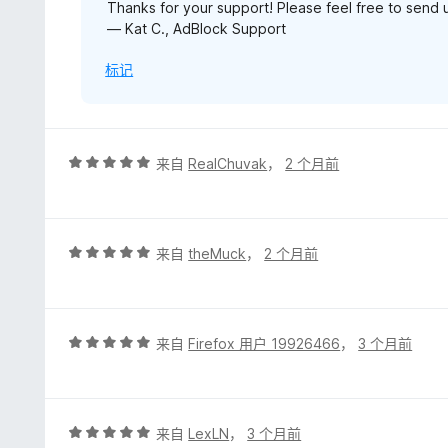
Thanks for your support! Please feel free to send
— Kat C., AdBlock Support
标记
评
来自
RealChuvak
，
2 个月前
分
5
/
5
评
来自
theMuck
，
2 个月前
分
5
/
5
评
来自
Firefox 用户 19926466
，
3 个月前
分
5
/
5
评
来自
LexLN
，
3 个月前