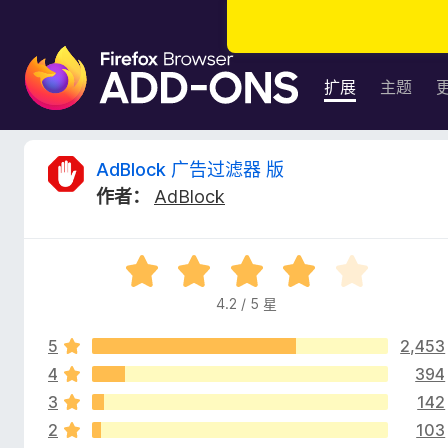
F
i
扩展
主题
r
e
f
A
AdBlock 广告过滤器 版
o
作者：
AdBlock
x
d
浏
览
B
评
器
分
附
4.2 / 5 星
l
4
加
.
组
5
2,453
2
o
件
/
4
394
5
3
142
c
2
103