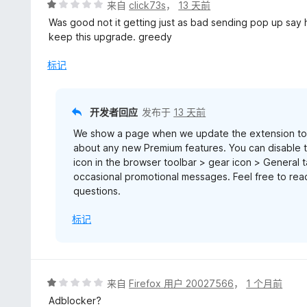
评
来自
click73s
，
13 天前
分
Was good not it getting just as bad sending pop up sa
1
keep this upgrade. greedy
/
5
标记
开发者回应
发布于
13 天前
We show a page when we update the extension to 
about any new Premium features. You can disable th
icon in the browser toolbar > gear icon > General
occasional promotional messages. Feel free to re
questions.
标记
评
来自
Firefox 用户 20027566
，
1 个月前
分
Adblocker?