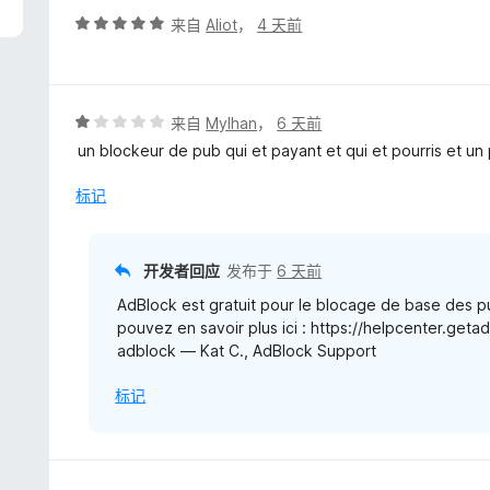
评
来自
Aliot
，
4 天前
分
5
/
5
评
来自
Mylhan
，
6 天前
分
un blockeur de pub qui et payant et qui et pourris et un
1
/
标记
5
开发者回应
发布于
6 天前
AdBlock est gratuit pour le blocage de base des pu
pouvez en savoir plus ici : https://helpcenter.get
adblock — Kat C., AdBlock Support
标记