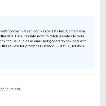
er's toolbar > Gear icon > Filter lists tab. Confirm you
lter lists. Click 'Update now' to fetch updates to your
sn't fix the issue, please email help@getadblock.com with
 this review for prompt assistance. — Kat C., AdBlock
ing. pure ass