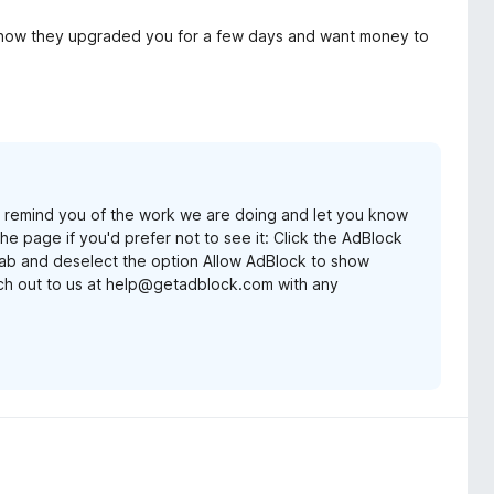
y how they upgraded you for a few days and want money to
remind you of the work we are doing and let you know
e page if you'd prefer not to see it: Click the AdBlock
 tab and deselect the option Allow AdBlock to show
ach out to us at help@getadblock.com with any