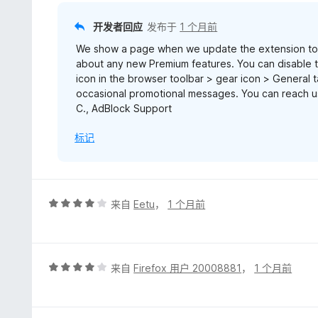
开发者回应
发布于
1 个月前
We show a page when we update the extension to 
about any new Premium features. You can disable th
icon in the browser toolbar > gear icon > General
occasional promotional messages. You can reach 
C., AdBlock Support
标记
评
来自
Eetu
，
1 个月前
分
4
/
5
评
来自
Firefox 用户 20008881
，
1 个月前
分
4
/