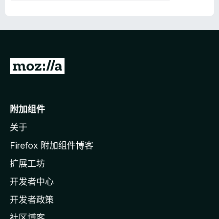
转
至
M
o
附加组件
z
关于
i
l
Firefox 附加组件博客
l
扩展工坊
a
开发者中心
主
页
开发者政策
社区博客