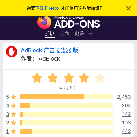
搜
登录
需要
下载 Firefox
才能使用这些附加组件。
忽
略
索
F
此
通
i
知
r
扩展
主题
更多…
e
f
A
AdBlock 广告过滤器 版
o
作者：
AdBlock
x
d
浏
评
览
B
分
器
4.2 / 5 星
4
附
l
.
5
2,453
加
2
4
394
组
o
/
件
3
142
5
c
2
103
1
442