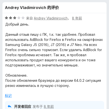
k
Andrey Vladimirovich 的评价
广
评
来自
Andrey Vladimirovich
，
8 年前
告
分
Добрый день.
3
/
Данный отзыв пишу с ПК, т.к. так удобнее. Пробовал
过
5
использовать AdBlock for Firefox в Firefox на смартфонах
Samsung Galaxy J5 (2016), J7 (2016) и J7 Neo. На всех
滤
Firefox очень сильно тормозит. Если удалить AdBlock for
Firefox проблема исчезает. Так же, я пробовал
器
использовать продукт вашего конкурента и он тоже
подтормаживает, но значительно меньше.
版
Обновление.
После обновления браузера до версии 64.0.2 ситуация
的
резко изменилась в лучшую сторону.
评
标记
价
开发者回应
发布于
8 年前