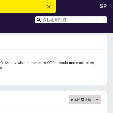
登录
忽
略
此
搜
通
搜
知
索
索
n't. Mostly when it comes to OTP it could make mistakes,
l..