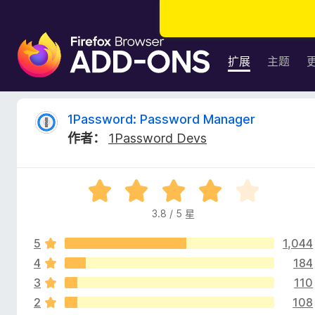
F
i
扩展
主题
r
e
f
1
1Password: Password Manager
o
作者：
1Password Devs
x
P
浏
览
a
评
器
分
附
3.8 / 5 星
s
3
加
.
组
5
1,044
8
s
件
/
4
184
5
3
110
w
2
108