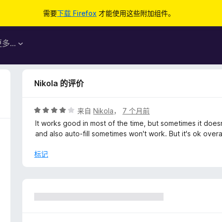
需要
下载 Firefox
才能使用这些附加组件。
更多…
Nikola 的评价
评
来自
Nikola
，
7 个月前
分
It works good in most of the time, but sometimes it does
4
and also auto-fill sometimes won't work. But it's ok overal
/
5
标记