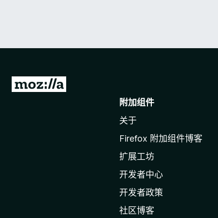
转
至
附加组件
M
关于
o
z
Firefox 附加组件博客
i
扩展工坊
l
l
开发者中心
a
开发者政策
主
社区博客
页