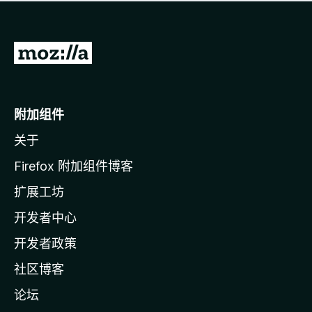
无
评
分
转
至
M
o
附加组件
z
关于
i
l
Firefox 附加组件博客
l
扩展工坊
a
开发者中心
主
页
开发者政策
社区博客
论坛