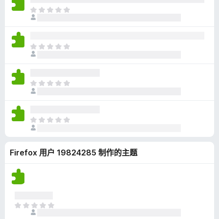
无
目
评
前
分
尚
无
目
评
前
分
尚
无
目
评
前
分
尚
无
目
评
前
分
尚
Firefox 用户 19824285 制作的主题
无
评
分
目
前