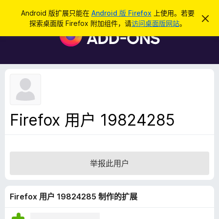
搜
登录
Android 版扩展只能在
Android 版 Firefox
上使用。若要
忽
索
探索桌面版 Firefox 附加组件，请
访问桌面版网站
。
略
F
此
i
通
知
r
e
f
o
x
浏
Firefox 用户 19824285
览
器
附
加
举报此用户
组
件
Firefox 用户 19824285 制作的扩展