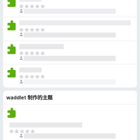
无
目
评
前
分
尚
无
目
评
前
分
尚
无
目
评
前
分
尚
无
目
评
前
分
尚
waddlet 制作的主题
无
评
分
目
前