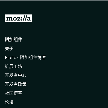
无
评
分
转
至
M
o
附加组件
z
关于
i
l
Firefox 附加组件博客
l
扩展工坊
a
开发者中心
主
页
开发者政策
社区博客
论坛