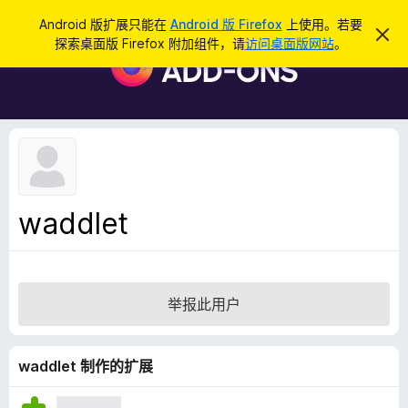
搜
登录
Android 版扩展只能在
Android 版 Firefox
上使用。若要
忽
索
探索桌面版 Firefox 附加组件，请
访问桌面版网站
。
略
F
此
i
通
知
r
e
f
o
x
浏
waddlet
览
器
附
加
举报此用户
组
件
waddlet 制作的扩展