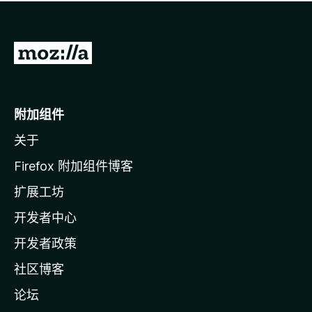
无
评
分
转
至
M
o
附加组件
z
关于
i
l
Firefox 附加组件博客
l
扩展工坊
a
开发者中心
主
页
开发者政策
社区博客
论坛