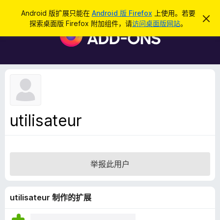
搜
登录
Android 版扩展只能在
Android 版 Firefox
上使用。若要
忽
索
探索桌面版 Firefox 附加组件，请
访问桌面版网站
。
略
F
此
i
通
知
r
e
f
o
x
浏
utilisateur
览
器
附
加
举报此用户
组
件
utilisateur 制作的扩展