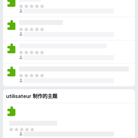
无
目
评
前
分
尚
无
目
评
前
分
尚
无
目
评
前
分
尚
无
目
评
前
分
尚
utilisateur 制作的主题
无
评
分
目
前