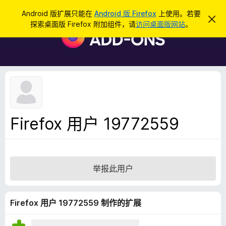
搜
登录
Android 版扩展只能在
Android 版 Firefox
上使用。若要
忽
索
探索桌面版 Firefox 附加组件，请
访问桌面版网站
。
略
F
此
i
通
知
r
e
f
o
x
浏
Firefox 用户 19772559
览
器
附
加
举报此用户
组
件
Firefox 用户 19772559 制作的扩展