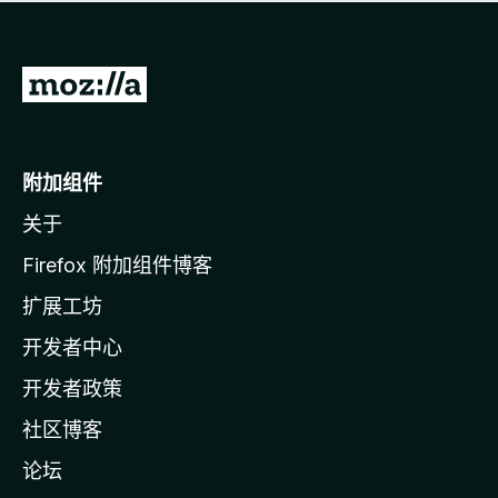
无
评
分
转
至
M
o
附加组件
z
关于
i
l
Firefox 附加组件博客
l
扩展工坊
a
开发者中心
主
页
开发者政策
社区博客
论坛