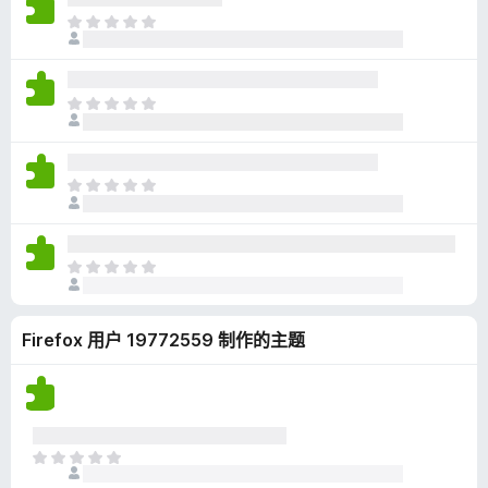
无
目
评
前
分
尚
无
目
评
前
分
尚
无
目
评
前
分
尚
无
目
评
前
分
尚
Firefox 用户 19772559 制作的主题
无
评
分
目
前