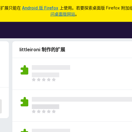
d 版扩展只能在
Android 版 Firefox
上使用。若要探索桌面版 Firefox 附
问桌面版网站
。
littleironi 制作的扩展
目
前
尚
无
评
分
目
前
尚
无