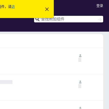
登录
加组件，请
访
忽
略
此
搜
搜
通
索
索
知