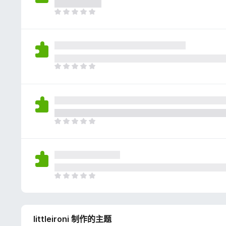
评
分
目
前
尚
无
评
分
目
前
尚
无
评
分
目
前
尚
无
评
分
目
前
尚
无
littleironi 制作的主题
评