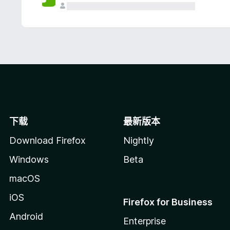
下载
最新版本
Download Firefox
Nightly
Windows
Beta
macOS
iOS
Firefox for Business
Android
Enterprise