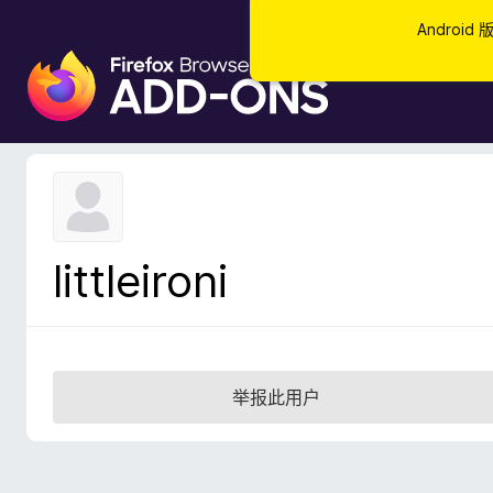
Androi
F
i
r
e
f
o
x
浏
littleironi
览
器
附
加
组
举报此用户
件