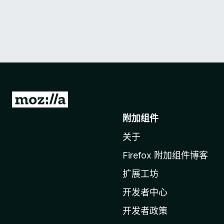
转
至
附加组件
M
关于
o
z
Firefox 附加组件博客
i
扩展工坊
l
l
开发者中心
a
开发者政策
主