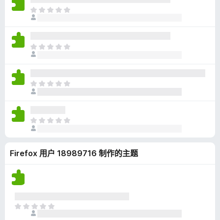
无
目
评
前
分
尚
无
目
评
前
分
尚
无
目
评
前
分
尚
无
目
评
前
分
尚
Firefox 用户 18989716 制作的主题
无
评
分
目
前