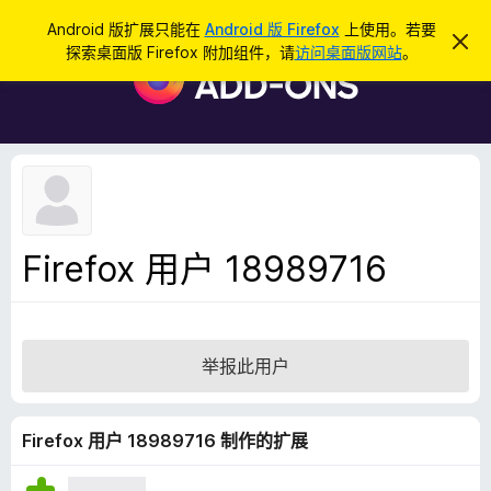
搜
登录
Android 版扩展只能在
Android 版 Firefox
上使用。若要
忽
索
探索桌面版 Firefox 附加组件，请
访问桌面版网站
。
略
F
此
i
通
知
r
e
f
o
x
浏
Firefox 用户 18989716
览
器
附
加
举报此用户
组
件
Firefox 用户 18989716 制作的扩展