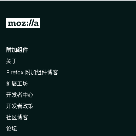
无
评
分
转
至
M
o
附加组件
z
关于
i
l
Firefox 附加组件博客
l
扩展工坊
a
开发者中心
主
页
开发者政策
社区博客
论坛