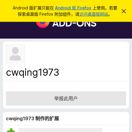
搜
登录
Android 版扩展只能在
Android 版 Firefox
上使用。若要
忽
索
探索桌面版 Firefox 附加组件，请
访问桌面版网站
。
略
F
此
i
通
知
r
e
f
o
x
浏
cwqing1973
览
器
附
加
举报此用户
组
件
cwqing1973 制作的扩展