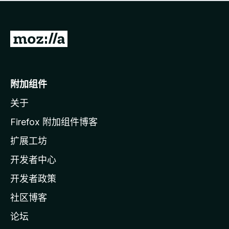
无
评
分
转
至
M
o
附加组件
z
关于
i
l
Firefox 附加组件博客
l
扩展工坊
a
开发者中心
主
页
开发者政策
社区博客
论坛