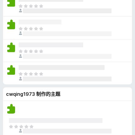
无
目
评
前
分
尚
无
目
评
前
分
尚
无
目
评
前
分
尚
无
目
评
前
分
尚
cwqing1973 制作的主题
无
评
分
目
前