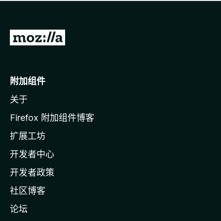
无
评
分
转
至
M
o
附加组件
z
关于
i
l
Firefox 附加组件博客
l
扩展工坊
a
开发者中心
主
页
开发者政策
社区博客
论坛