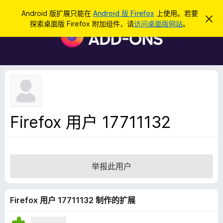
搜
登录
Android 版扩展只能在
Android 版 Firefox
上使用。若要
忽
索
探索桌面版 Firefox 附加组件，请
访问桌面版网站
。
略
F
此
i
通
知
r
e
f
o
x
浏
Firefox 用户 17711132
览
器
附
加
举报此用户
组
件
Firefox 用户 17711132 制作的扩展