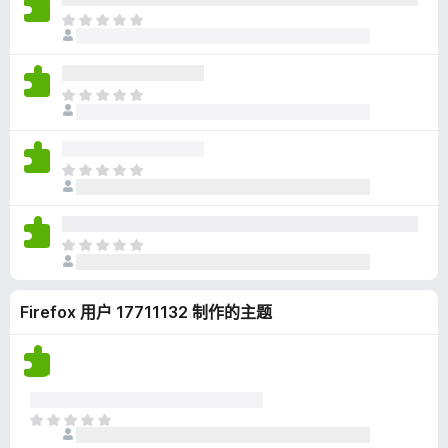
无
目
评
前
分
尚
无
目
评
前
分
尚
无
目
评
前
分
尚
无
目
评
前
分
尚
Firefox 用户 17711132 制作的主题
无
评
分
目
前