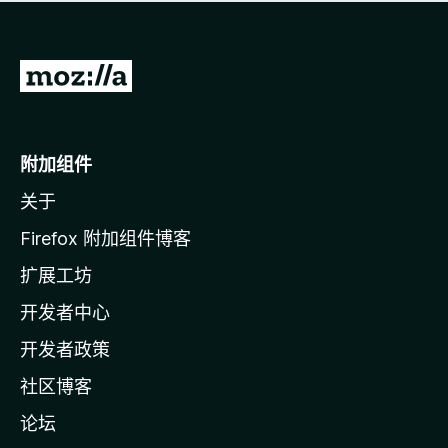
无
评
分
转
至
M
o
附加组件
z
关于
i
l
Firefox 附加组件博客
l
扩展工坊
a
开发者中心
主
页
开发者政策
社区博客
论坛