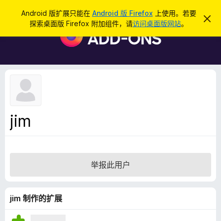
搜
登录
Android 版扩展只能在
Android 版 Firefox
上使用。若要
忽
索
探索桌面版 Firefox 附加组件，请
访问桌面版网站
。
略
F
此
i
通
知
r
e
f
o
x
浏
jim
览
器
附
加
举报此用户
组
件
jim 制作的扩展