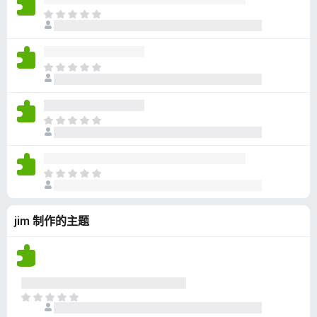
无
目
评
前
分
尚
无
目
评
前
分
尚
无
目
评
前
分
尚
无
目
评
前
分
尚
jim 制作的主题
无
评
分
目
前