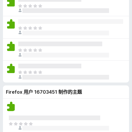
无
目
评
前
分
尚
无
目
评
前
分
尚
无
目
评
前
分
尚
无
目
评
前
分
尚
Firefox 用户 16703451 制作的主题
无
评
分
目
前