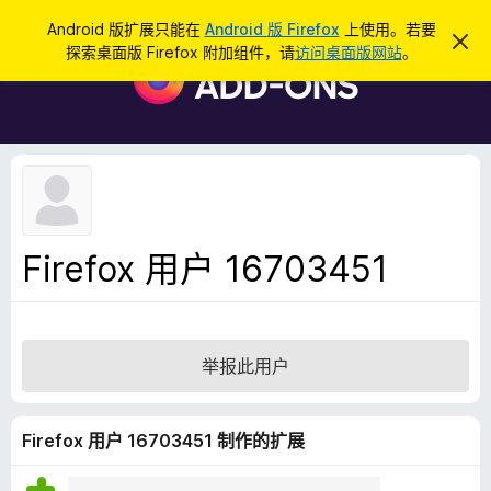
搜
登录
Android 版扩展只能在
Android 版 Firefox
上使用。若要
忽
索
探索桌面版 Firefox 附加组件，请
访问桌面版网站
。
略
F
此
i
通
知
r
e
f
o
x
浏
Firefox 用户 16703451
览
器
附
加
举报此用户
组
件
Firefox 用户 16703451 制作的扩展