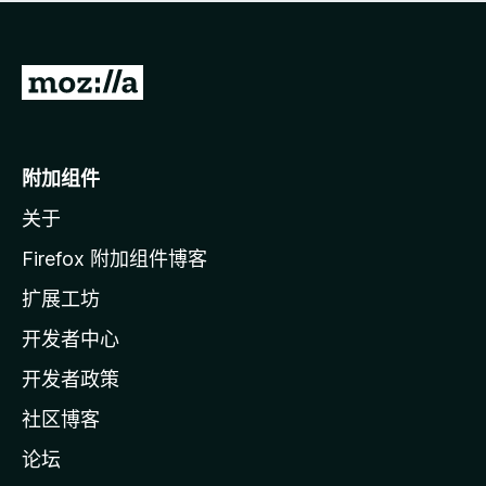
无
评
分
转
至
M
o
附加组件
z
关于
i
l
Firefox 附加组件博客
l
扩展工坊
a
开发者中心
主
页
开发者政策
社区博客
论坛