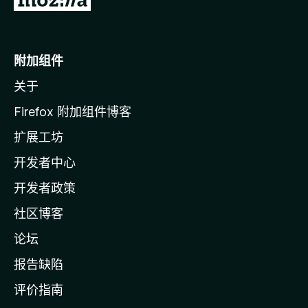
至
M
o
附加组件
z
关于
i
l
Firefox 附加组件博客
l
扩展工坊
a
开发者中心
主
页
开发者政策
社区博客
论坛
报告缺陷
评价指南