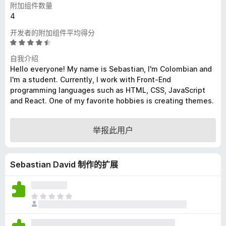
附加组件数量
4
开发者的附加组件平均得分
评
分
自我介绍
4
Hello everyone! My name is Sebastian, I'm Colombian and
.
I'm a student. Currently, I work with Front-End
7
programming languages such as HTML, CSS, JavaScript
/
and React. One of my favorite hobbies is creating themes.
5
举报此用户
Sebastian David 制作的扩展
目
前
尚