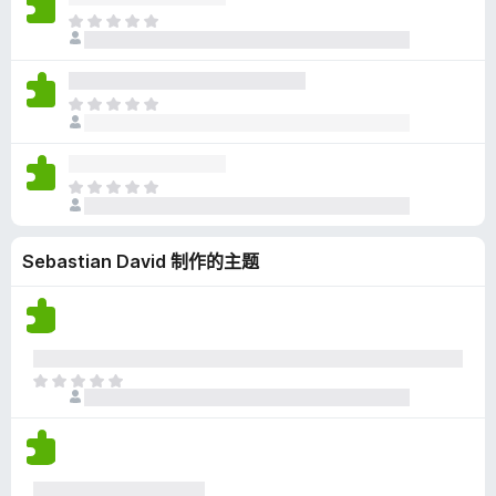
无
目
评
前
分
尚
无
目
评
前
分
尚
无
目
评
前
分
尚
Sebastian David 制作的主题
无
评
分
目
前
尚
无
评