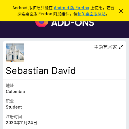
搜
登录
Android 版扩展只能在
Android 版 Firefox
上使用。若要
忽
索
探索桌面版 Firefox 附加组件，请
访问桌面版网站
。
略
F
此
i
通
知
r
e
f
主题艺术家
o
x
浏
Sebastian David
览
器
地址
附
Colombia
加
组
职业
件
Student
注册时间
2020年11月24日