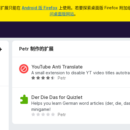
d 版扩展只能在
Android 版 Firefox
上使用。若要探索桌面版 Firefox 附
问桌面版网站
。
Petr 制作的扩展
YouTube Anti Translate
A small extension to disable YT video titles autotra
Petr
评
分
4
.
Der Die Das for Quizlet
3
Helps you learn German word articles (der, die, das
/
minigame!
Petr
5
目
前
尚