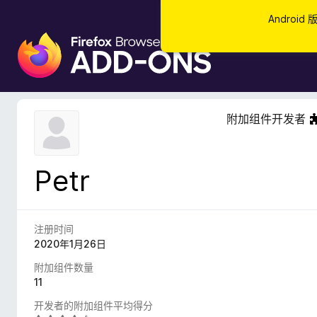
Androi
F
i
r
e
f
附加组件开发者
o
x
浏
Petr
览
器
附
加
注册时间
组
2020年1月26日
件
附加组件数量
11
开发者的附加组件平均得分