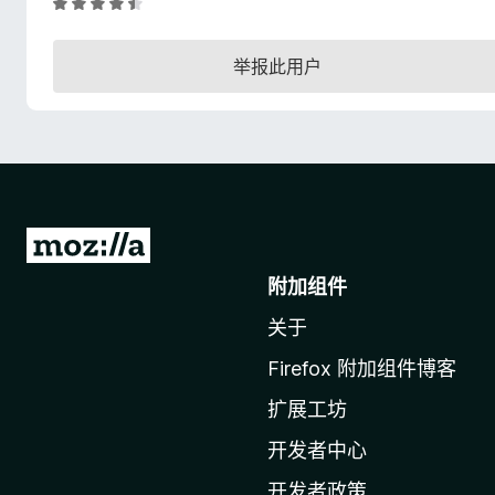
评
分
4
举报此用户
.
3
/
5
转
至
附加组件
M
关于
o
z
Firefox 附加组件博客
i
扩展工坊
l
l
开发者中心
a
开发者政策