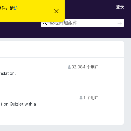
登录
加组件，请
访
忽
略
此
搜
搜
通
索
索
知
32,084 个用户
nslation.
1 个用户
) on Quizlet with a