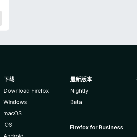
无
评
分
下载
最新版本
Download Firefox
Nightly
Windows
Beta
macOS
iOS
Firefox for Business
Android