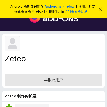
搜
登录
Android 版扩展只能在
Android 版 Firefox
上使用。若要
忽
索
探索桌面版 Firefox 附加组件，请
访问桌面版网站
。
略
F
此
i
通
知
r
e
f
o
x
浏
Zeteo
览
器
附
加
举报此用户
组
件
Zeteo 制作的扩展