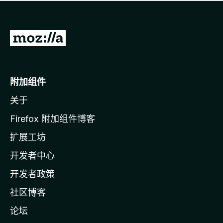
无
评
分
转
至
M
o
附加组件
z
关于
i
l
Firefox 附加组件博客
l
扩展工坊
a
开发者中心
主
页
开发者政策
社区博客
论坛