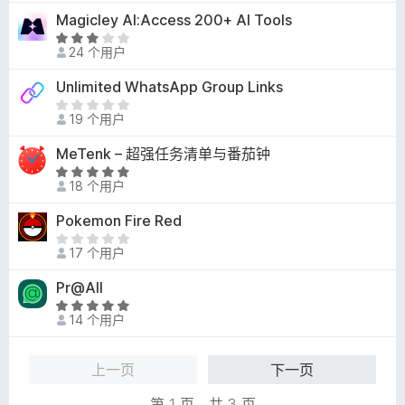
/
1
Magicley AI:Access 200+ AI Tools
5
.
评
6
24 个用户
分
/
3
Unlimited WhatsApp Group Links
5
/
目
5
19 个用户
前
尚
MeTenk – 超强任务清单与番茄钟
无
评
评
18 个用户
分
分
5
Pokemon Fire Red
/
目
5
17 个用户
前
尚
Pr@All
无
评
评
14 个用户
分
分
5
/
上一页
下一页
5
第 1 页，共 3 页