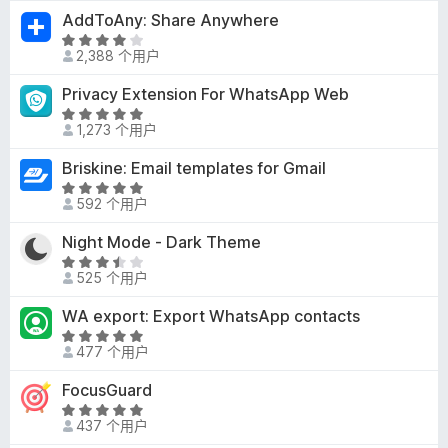
4
AddToAny: Share Anywhere
5
/
评
5
2,388 个用户
分
4
Privacy Extension For WhatsApp Web
.
评
1
1,273 个用户
分
/
5
Briskine: Email templates for Gmail
5
/
评
5
592 个用户
分
4
Night Mode - Dark Theme
.
评
8
525 个用户
分
/
3
WA export: Export WhatsApp contacts
5
.
评
7
477 个用户
分
/
5
FocusGuard
5
/
评
5
437 个用户
分