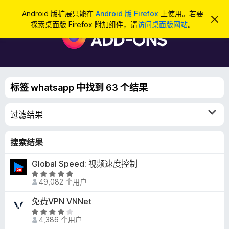
搜
登录
Android 版扩展只能在
Android 版 Firefox
上使用。若要
忽
索
探索桌面版 Firefox 附加组件，请
访问桌面版网站
。
略
F
此
i
通
知
r
e
f
标签 whatsapp 中找到 63 个结果
o
x
过滤结果
浏
览
器
搜索结果
附
Global Speed: 视频速度控制
加
评
组
49,082 个用户
分
件
4
免费VPN VNNet
.
评
8
4,386 个用户
分
/