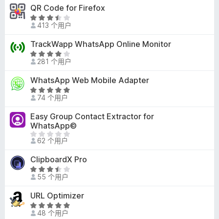
4
QR Code for Firefox
.
评
9
413 个用户
分
/
3
TrackWapp WhatsApp Online Monitor
5
.
评
7
281 个用户
分
/
4
WhatsApp Web Mobile Adapter
5
/
评
5
74 个用户
分
5
Easy Group Contact Extractor for
/
WhatsApp©
5
目
62 个用户
前
尚
ClipboardX Pro
无
评
评
55 个用户
分
分
3
URL Optimizer
.
评
7
48 个用户
分