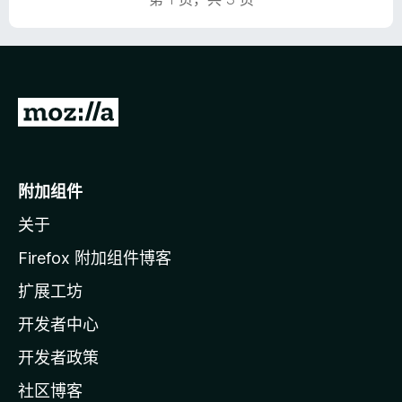
转
至
M
o
附加组件
z
关于
i
l
Firefox 附加组件博客
l
扩展工坊
a
开发者中心
主
页
开发者政策
社区博客