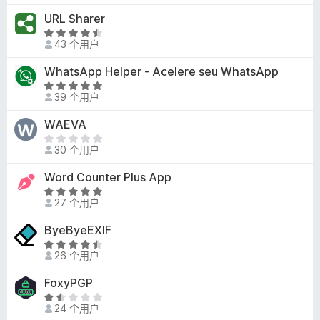
/
5
URL Sharer
5
/
评
5
43 个用户
分
4
WhatsApp Helper - Acelere seu WhatsApp
.
评
5
39 个用户
分
/
5
WAEVA
5
/
目
5
30 个用户
前
尚
Word Counter Plus App
无
评
评
27 个用户
分
分
5
ByeByeEXIF
/
评
5
26 个用户
分
4
FoxyPGP
.
评
5
24 个用户
分