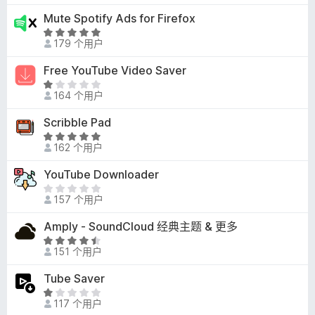
分
4
Mute Spotify Ads for Firefox
/
评
5
179 个用户
分
5
Free YouTube Video Saver
/
评
5
164 个用户
分
1
Scribble Pad
/
评
5
162 个用户
分
4
YouTube Downloader
.
目
8
157 个用户
前
/
尚
Amply - SoundCloud 经典主题 & 更多
5
无
评
评
151 个用户
分
分
4
Tube Saver
.
评
7
117 个用户
分