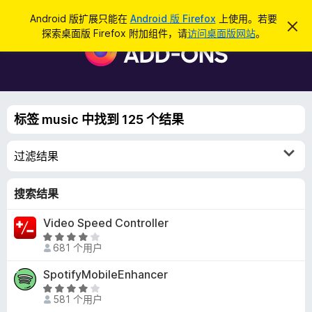
搜
登录
Android 版扩展只能在
Android 版 Firefox
上使用。若要
忽
索
探索桌面版 Firefox 附加组件，请
访问桌面版网站
。
略
F
此
i
通
知
r
e
f
标签 music 中找到 125 个结果
o
x
过滤结果
浏
览
器
搜索结果
附
Video Speed Controller
加
评
组
681 个用户
分
件
3
SpotifyMobileEnhancer
.
评
9
581 个用户
分
/