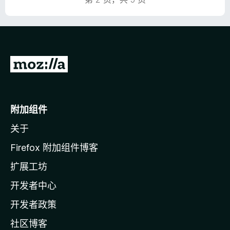
转
至
M
o
附加组件
z
关于
i
l
Firefox 附加组件博客
l
扩展工坊
a
开发者中心
主
页
开发者政策
社区博客