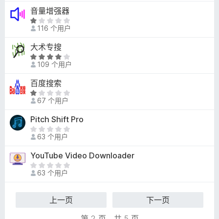
/
1
音量增强器
5
/
评
5
116 个用户
分
1
大术专搜
/
评
5
109 个用户
分
4
百度搜索
.
评
2
67 个用户
分
/
1
Pitch Shift Pro
5
/
目
5
63 个用户
前
尚
YouTube Video Downloader
无
目
评
63 个用户
前
分
尚
无
上一页
下一页
评
分
第 2 页，共 5 页