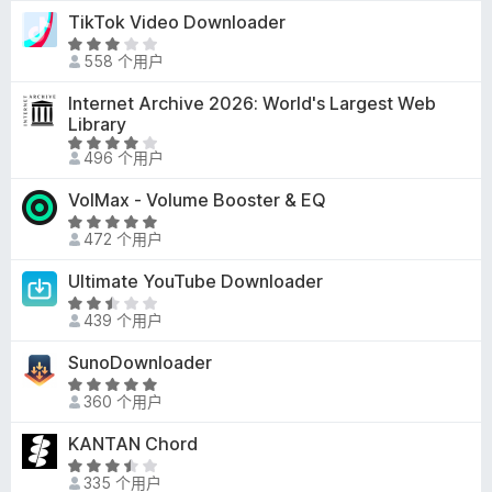
4
TikTok Video Downloader
5
.
评
2
558 个用户
分
/
3
Internet Archive 2026: World's Largest Web
5
/
Library
5
评
496 个用户
分
4
VolMax - Volume Booster & EQ
/
评
5
472 个用户
分
5
Ultimate YouTube Downloader
/
评
5
439 个用户
分
2
SunoDownloader
.
评
6
360 个用户
分
/
5
KANTAN Chord
5
/
评
5
335 个用户
分