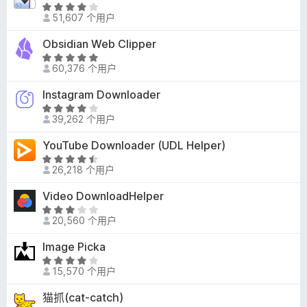
.
评
8
51,607 个用户
分
/
4
Obsidian Web Clipper
5
.
评
1
60,376 个用户
分
/
4
Instagram Downloader
5
.
评
9
39,262 个用户
分
/
4
YouTube Downloader (UDL Helper)
5
/
评
5
26,218 个用户
分
4
Video DownloadHelper
.
评
6
20,560 个用户
分
/
3
Image Picka
5
/
评
5
15,570 个用户
分
4
猫抓(cat-catch)
.