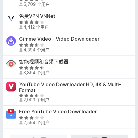
评
3
5,709 个用户
分
/
4
免费VPN VNNet
5
/
评
5
4,412 个用户
分
4
Gimme Video - Video Downloader
/
评
5
4,394 个用户
分
3
智能视频和音频下载器
.
评
4
3,894 个用户
分
/
4
YouTube Video Downloader HD, 4K & Multi-
5
.
Format
3
评
2,903 个用户
/
分
5
3
Free YouTube Video Downloader
.
评
3
2,594 个用户
分
/
2
5
.