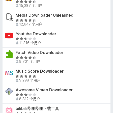
评
2
15,287 个用户
分
/
4
Media Downloader Unleashed!!
5
.
评
6
12,647 个用户
分
/
4
Youtube Downloader
5
.
评
3
11,316 个用户
分
/
2
Fetch Video Downloader
5
.
评
3
9,701 个用户
分
/
4
Music Score Downloader
5
.
评
3
9,298 个用户
分
/
5
Awesome Vimeo Downloader
5
/
评
5
8,812 个用户
分
3
bilibili哔哩哔哩下载工具
.