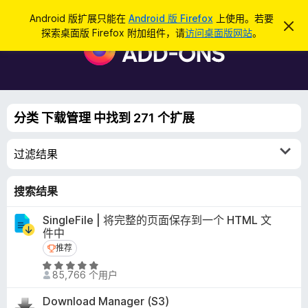
搜
登录
Android 版扩展只能在
Android 版 Firefox
上使用。若要
忽
索
探索桌面版 Firefox 附加组件，请
访问桌面版网站
。
略
F
此
i
通
知
r
e
f
分类 下载管理 中找到 271 个扩展
o
x
过滤结果
浏
览
器
搜索结果
附
SingleFile | 将完整的页面保存到一个 HTML 文
加
件中
组
推荐
推荐
件
评
85,766 个用户
分
4
Download Manager (S3)