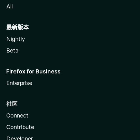
All
最新版本
Nightly
Beta
Firefox for Business
Enterprise
社区
Connect
Contribute
Developer