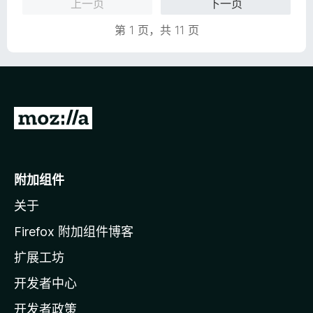
上一页
下一页
9
/
第 1 页，共 11 页
5
转
至
M
o
附加组件
z
关于
i
l
Firefox 附加组件博客
l
扩展工坊
a
开发者中心
主
页
开发者政策