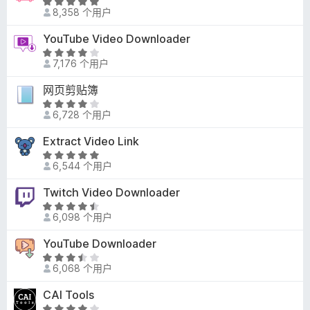
评
2
8,358 个用户
分
/
5
YouTube Video Downloader
5
/
评
5
7,176 个用户
分
3
网页剪贴簿
.
评
9
6,728 个用户
分
/
4
Extract Video Link
5
/
评
5
6,544 个用户
分
4
Twitch Video Downloader
.
评
8
6,098 个用户
分
/
4
YouTube Downloader
5
.
评
3
6,068 个用户
分
/
3
CAI Tools
5
.