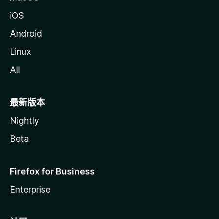
价
iOS
Android
Linux
All
最新版本
Nightly
Beta
Firefox for Business
Enterprise