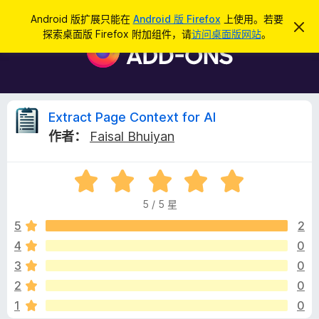
搜
登录
Android 版扩展只能在
Android 版 Firefox
上使用。若要
忽
索
探索桌面版 Firefox 附加组件，请
访问桌面版网站
。
略
F
此
i
通
知
r
e
f
E
Extract Page Context for AI
o
作者：
Faisal Bhuiyan
x
x
浏
评
览
t
分
器
5 / 5 星
5
附
r
/
5
2
加
5
4
0
组
a
件
3
0
c
2
0
1
0