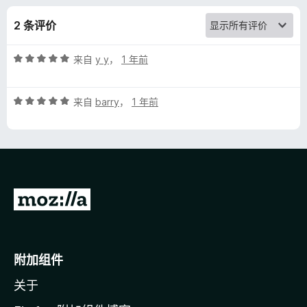
t
2 条评价
P
评
来自
y y
，
1 年前
a
分
5
g
评
/
来自
barry
，
1 年前
分
5
5
e
/
5
C
转
o
至
n
M
o
附加组件
t
z
关于
i
e