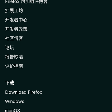
l
Firefox 附加组件博客
l
x
扩展工坊
a
开发者中心
t
主
页
开发者政策
f
社区博客
o
论坛
r
报告缺陷
评价指南
A
I
下载
的
Download Firefox
Windows
评
macOS