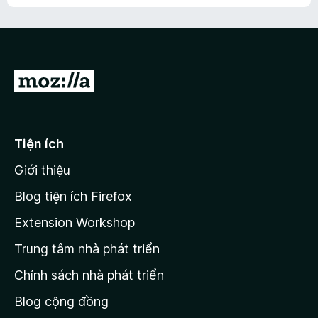
h
ế
n
ư
p
à
a
h
o
c
ạ
ó
n
x
Đ
g
ế
n
i
p
à
đ
h
o
ạ
ế
Tiện ích
n
n
g
Giới thiệu
t
n
r
à
Blog tiện ích Firefox
o
a
Extension Workshop
n
Trung tâm nhà phát triển
g
c
Chính sách nhà phát triển
h
Blog cộng đồng
ủ