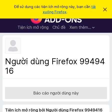
T
Đăng nhập
Để sử dụng các tiện ích mở rộng này, bạn cần
tải
B
ì
xuống Firefox
.
ỏ
T
m
q
i
u
k
a
ệ
Tiện ích mở rộng
Chủ đề
Xem thêm…
i
t
n
h
ế
ô
í
m
n
c
g
b
h
á
t
o
Người dùng Firefox 99494
n
r
à
16
ì
y
n
h
d
u
Báo cáo người dùng này
y
ệ
Tiện ích mở rộng bởi Người dùng Firefox 9949416
t