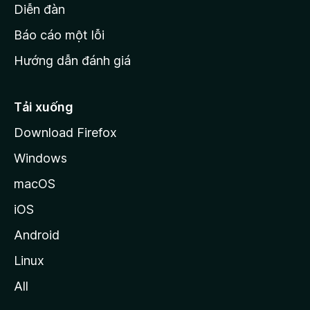
M
Diễn đàn
o
Báo cáo một lỗi
z
Hướng dẫn đánh giá
i
l
l
Tải xuống
a
Download Firefox
Windows
macOS
iOS
Android
Linux
All