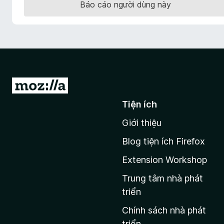
Báo cáo người dùng này
F
i
r
e
f
o
x
Đ
i
Tiện ích
đ
Giới thiệu
ế
n
Blog tiện ích Firefox
t
Extension Workshop
r
a
Trung tâm nhà phát
n
triển
g
Chính sách nhà phát
c
triển