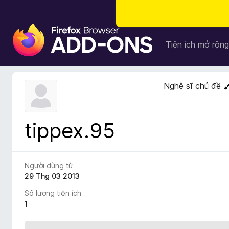
T
i
Tiện ích mở rộng
ệ
n
í
Nghệ sĩ chủ đề
c
h
t
tippex.95
r
ì
n
h
Người dùng từ
d
29 Thg 03 2013
u
Số lượng tiện ích
y
1
ệ
t