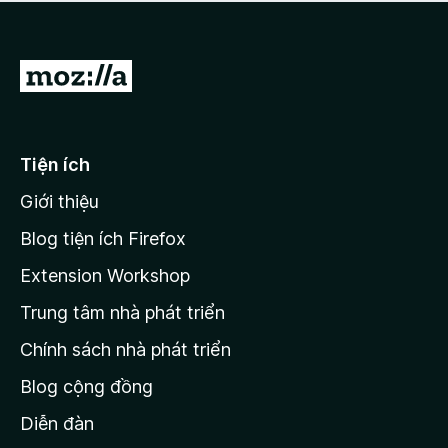
a
h
o
c
ạ
ó
n
x
Đ
g
ế
n
i
p
à
đ
h
o
ạ
ế
Tiện ích
n
n
g
Giới thiệu
t
n
r
à
Blog tiện ích Firefox
o
a
Extension Workshop
n
Trung tâm nhà phát triển
g
c
Chính sách nhà phát triển
h
Blog cộng đồng
ủ
M
Diễn đàn