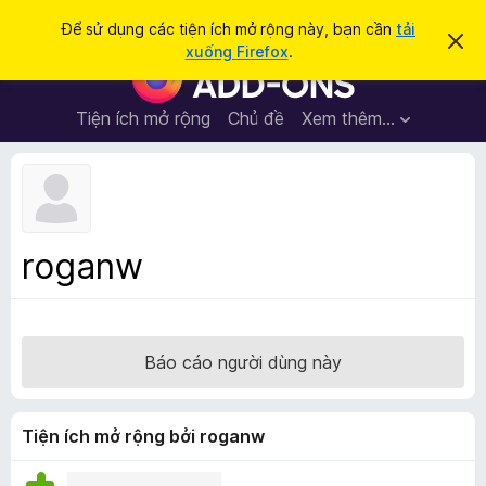
T
Đăng nhập
Để sử dụng các tiện ích mở rộng này, bạn cần
tải
B
ì
xuống Firefox
.
ỏ
T
m
q
i
u
k
a
ệ
Tiện ích mở rộng
Chủ đề
Xem thêm…
i
t
n
h
ế
ô
í
m
n
c
g
b
h
á
t
o
roganw
n
r
à
ì
y
n
h
Báo cáo người dùng này
d
u
y
Tiện ích mở rộng bởi roganw
ệ
t