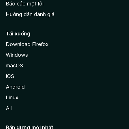
o
Báo cáo một lỗi
z
Hướng dẫn đánh giá
i
l
l
Tải xuống
a
Download Firefox
Windows
macOS
iOS
Android
Linux
All
Bản dựng mới nhất