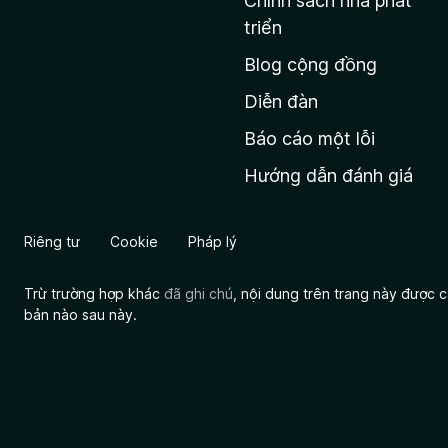
Chính sách nhà phát
c
triển
h
Blog cộng đồng
ủ
M
Diễn đàn
o
Báo cáo một lỗi
z
Hướng dẫn đánh giá
i
l
l
Riêng tư
Cookie
Pháp lý
a
Trừ trường hợp khác
đã ghi chú
, nội dung trên trang này được
bản nào sau này.