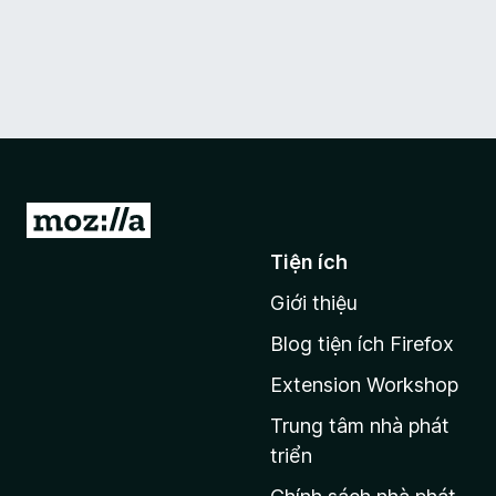
Đ
i
Tiện ích
đ
Giới thiệu
ế
n
Blog tiện ích Firefox
t
Extension Workshop
r
a
Trung tâm nhà phát
n
triển
g