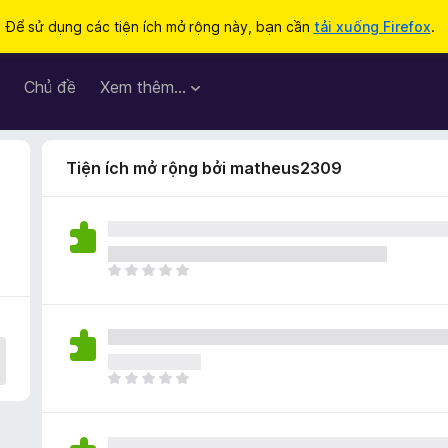
Để sử dụng các tiện ích mở rộng này, bạn cần
tải xuống Firefox
.
Chủ đề
Xem thêm…
Tiện ích mở rộng bởi matheus2309
C
h
ư
a
c
ó
C
x
h
ế
ư
p
a