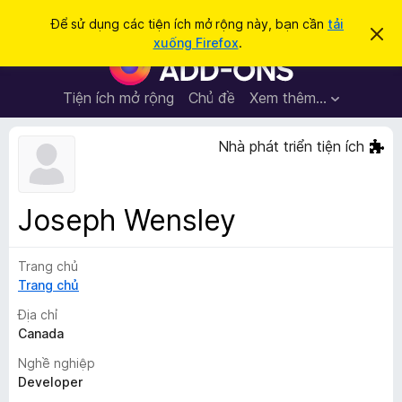
T
Đăng nhập
Để sử dụng các tiện ích mở rộng này, bạn cần
tải
B
ì
xuống Firefox
.
ỏ
T
m
q
i
u
k
a
ệ
Tiện ích mở rộng
Chủ đề
Xem thêm…
i
t
n
h
ế
ô
í
Nhà phát triển tiện ích
m
n
c
g
b
h
á
t
o
Joseph Wensley
n
r
à
ì
y
Trang chủ
n
Trang chủ
h
d
Địa chỉ
u
Canada
y
Nghề nghiệp
ệ
Developer
t