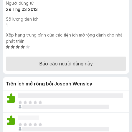
Người dùng từ
F
29 Thg 03 2013
i
Số lượng tiện ích
r
1
e
f
Xếp hạng trung bình của các tiện ích mở rộng dành cho nhà
o
phát triển
X
x
ế
p
Báo cáo người dùng này
h
ạ
n
Tiện ích mở rộng bởi Joseph Wensley
g
3
,
9
C
t
h
r
ư
o
a
C
n
c
h