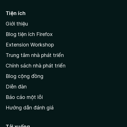
đ
h
o
ạ
ế
Tiện ích
n
n
g
Giới thiệu
t
n
r
à
Blog tiện ích Firefox
o
a
Extension Workshop
n
Trung tâm nhà phát triển
g
c
Chính sách nhà phát triển
h
Blog cộng đồng
ủ
M
Diễn đàn
o
Báo cáo một lỗi
z
Hướng dẫn đánh giá
i
l
l
Tải xuống