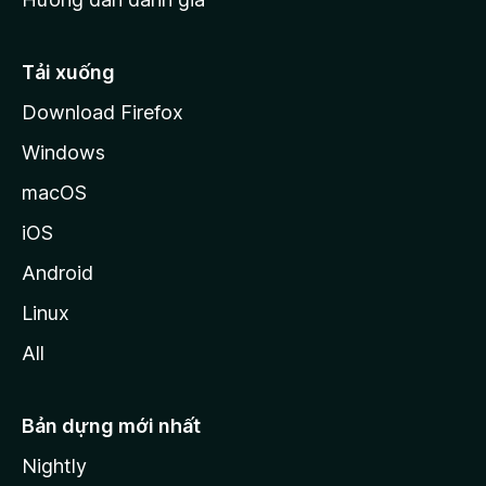
i
l
l
Tải xuống
a
Download Firefox
Windows
macOS
iOS
Android
Linux
All
Bản dựng mới nhất
Nightly