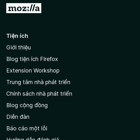
F
Đ
i
i
r
đ
e
ế
Tiện ích
f
n
o
Giới thiệu
t
x
r
Blog tiện ích Firefox
a
Extension Workshop
n
Trung tâm nhà phát triển
g
c
Chính sách nhà phát triển
h
Blog cộng đồng
ủ
M
Diễn đàn
o
Báo cáo một lỗi
z
Hướng dẫn đánh giá