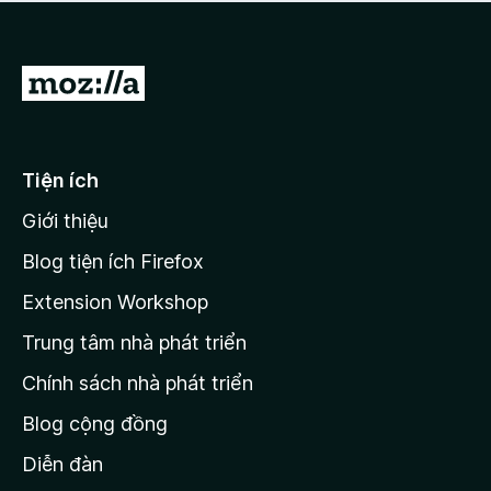
a
h
o
c
ạ
ó
n
x
Đ
g
ế
n
i
p
à
đ
h
o
ạ
ế
Tiện ích
n
n
g
Giới thiệu
t
n
r
à
Blog tiện ích Firefox
o
a
Extension Workshop
n
Trung tâm nhà phát triển
g
c
Chính sách nhà phát triển
h
Blog cộng đồng
ủ
M
Diễn đàn