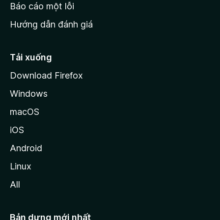
o
Báo cáo một lỗi
z
Hướng dẫn đánh giá
i
l
l
Tải xuống
a
Download Firefox
Windows
macOS
iOS
Android
Linux
All
Bản dựng mới nhất