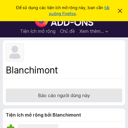
T
Đăng nhập
Để sử dụng các tiện ích mở rộng này, bạn cần
tải
B
ì
xuống Firefox
.
ỏ
T
m
q
i
u
k
a
ệ
Tiện ích mở rộng
Chủ đề
Xem thêm…
i
t
n
h
ế
ô
í
m
n
c
g
b
h
á
t
o
Blanchimont
n
r
à
ì
y
n
h
Báo cáo người dùng này
d
u
y
Tiện ích mở rộng bởi Blanchimont
ệ
t