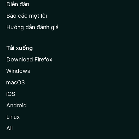
M
Diễn đàn
o
Báo cáo một lỗi
z
Hướng dẫn đánh giá
i
l
l
Tải xuống
a
Download Firefox
Windows
macOS
iOS
Android
Linux
All