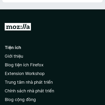
h
ế
n
ư
p
à
a
h
o
c
ạ
ó
n
x
Đ
g
ế
n
i
p
à
đ
h
o
ạ
ế
Tiện ích
n
n
g
Giới thiệu
t
n
r
à
Blog tiện ích Firefox
o
a
Extension Workshop
n
Trung tâm nhà phát triển
g
c
Chính sách nhà phát triển
h
Blog cộng đồng
ủ