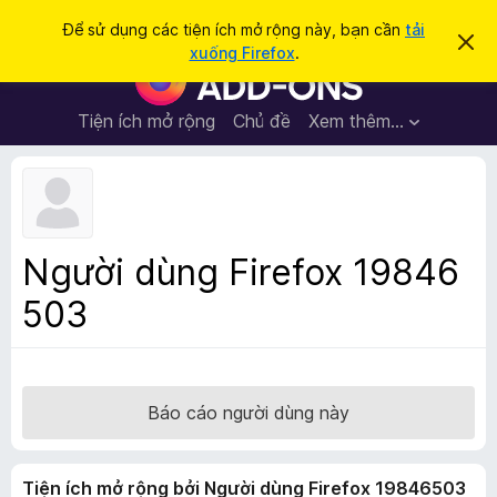
T
Đăng nhập
Để sử dụng các tiện ích mở rộng này, bạn cần
tải
B
ì
xuống Firefox
.
ỏ
T
m
q
i
u
k
a
ệ
Tiện ích mở rộng
Chủ đề
Xem thêm…
i
t
n
h
ế
ô
í
m
n
c
g
b
h
á
t
o
Người dùng Firefox 19846
n
r
à
503
ì
y
n
h
d
u
Báo cáo người dùng này
y
ệ
Tiện ích mở rộng bởi Người dùng Firefox 19846503
t