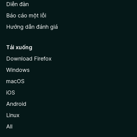
M
Diễn đàn
o
Báo cáo một lỗi
z
Hướng dẫn đánh giá
i
l
l
Tải xuống
a
Download Firefox
Windows
macOS
iOS
Android
Linux
All