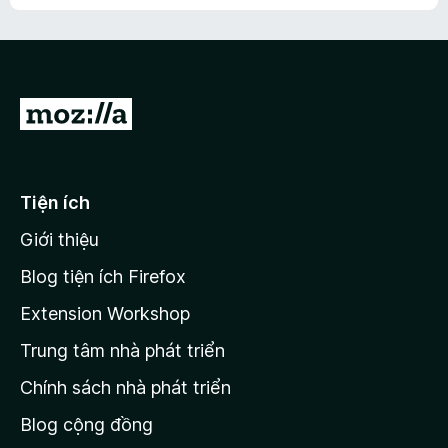
h
ế
n
ư
p
à
a
h
o
c
ạ
ó
n
x
Đ
g
ế
n
i
p
à
đ
h
o
ạ
ế
Tiện ích
n
n
g
Giới thiệu
t
n
r
à
Blog tiện ích Firefox
o
a
Extension Workshop
n
Trung tâm nhà phát triển
g
c
Chính sách nhà phát triển
h
Blog cộng đồng
ủ