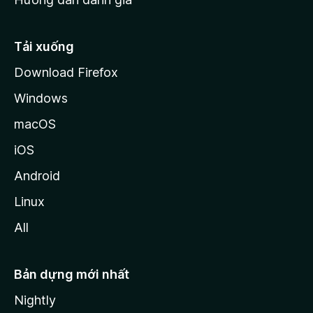
i
l
l
Tải xuống
a
Download Firefox
Windows
macOS
iOS
Android
Linux
All
Bản dựng mới nhất
Nightly