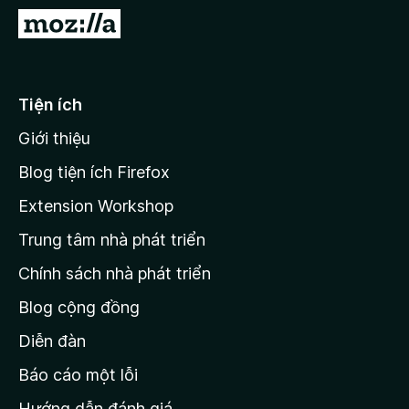
F
Đ
i
i
r
đ
e
ế
Tiện ích
f
n
o
Giới thiệu
t
x
r
Blog tiện ích Firefox
a
Extension Workshop
n
Trung tâm nhà phát triển
g
c
Chính sách nhà phát triển
h
Blog cộng đồng
ủ
M
Diễn đàn
o
Báo cáo một lỗi
z
Hướng dẫn đánh giá