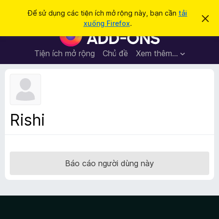
T
Đăng nhập
Để sử dụng các tiện ích mở rộng này, bạn cần
tải
B
ì
xuống Firefox
.
ỏ
T
m
q
i
u
k
a
ệ
Tiện ích mở rộng
Chủ đề
Xem thêm…
i
t
n
h
ế
ô
í
m
n
c
g
b
h
á
t
o
Rishi
n
r
à
ì
y
n
h
Báo cáo người dùng này
d
u
y
ệ
t