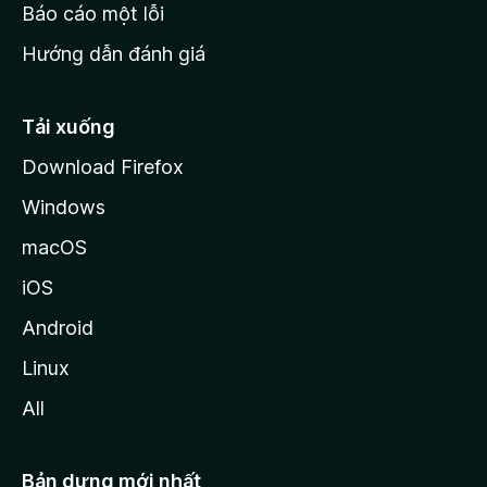
o
Báo cáo một lỗi
z
Hướng dẫn đánh giá
i
l
l
Tải xuống
a
Download Firefox
Windows
macOS
iOS
Android
Linux
All
Bản dựng mới nhất