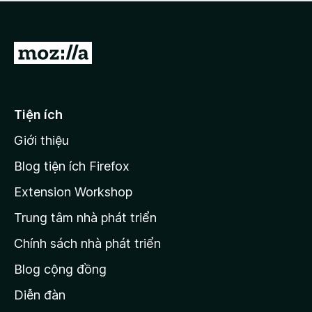
a
h
o
c
ạ
ó
n
x
Đ
g
ế
n
i
p
à
đ
h
o
ạ
ế
Tiện ích
n
n
g
Giới thiệu
t
n
r
à
Blog tiện ích Firefox
o
a
Extension Workshop
n
Trung tâm nhà phát triển
g
c
Chính sách nhà phát triển
h
Blog cộng đồng
ủ
M
Diễn đàn