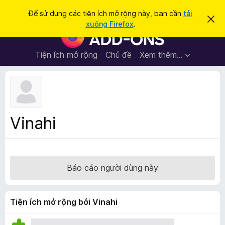
T
Đăng nhập
Để sử dụng các tiện ích mở rộng này, bạn cần
tải
B
ì
xuống Firefox
.
ỏ
T
m
q
i
u
k
a
ệ
Tiện ích mở rộng
Chủ đề
Xem thêm…
i
t
n
h
ế
ô
í
m
n
c
g
b
h
á
t
o
Vinahi
n
r
à
ì
y
n
h
Báo cáo người dùng này
d
u
y
Tiện ích mở rộng bởi Vinahi
ệ
t