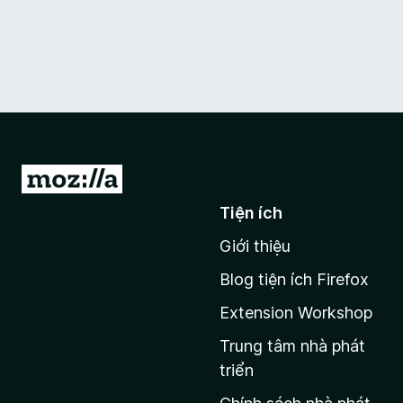
Đ
i
Tiện ích
đ
Giới thiệu
ế
n
Blog tiện ích Firefox
t
Extension Workshop
r
a
Trung tâm nhà phát
n
triển
g