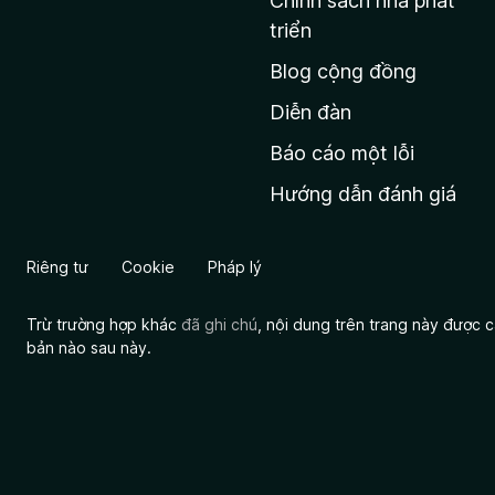
Chính sách nhà phát
c
triển
h
Blog cộng đồng
ủ
M
Diễn đàn
o
Báo cáo một lỗi
z
Hướng dẫn đánh giá
i
l
l
Riêng tư
Cookie
Pháp lý
a
Trừ trường hợp khác
đã ghi chú
, nội dung trên trang này được
bản nào sau này.