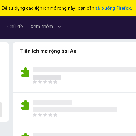
Để sử dụng các tiện ích mở rộng này, bạn cần
tải xuống Firefox
.
Chủ đề
Xem thêm…
Tiện ích mở rộng bởi As
C
h
ư
a
c
ó
C
x
h
ế
ư
p
a