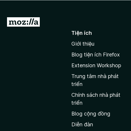
F
i
r
Đ
e
i
Tiện ích
f
đ
o
Giới thiệu
ế
x
n
Blog tiện ích Firefox
t
Extension Workshop
r
a
Trung tâm nhà phát
n
triển
g
Chính sách nhà phát
c
triển
h
Blog cộng đồng
ủ
M
Diễn đàn