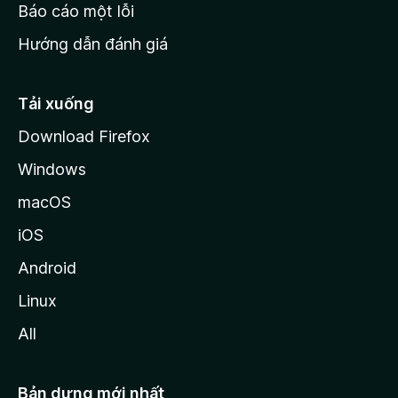
o
Báo cáo một lỗi
z
Hướng dẫn đánh giá
i
l
l
Tải xuống
a
Download Firefox
Windows
macOS
iOS
Android
Linux
All
Bản dựng mới nhất