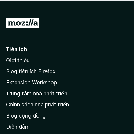
a
h
o
c
ạ
ó
n
x
Đ
g
ế
n
i
p
à
đ
h
o
ạ
ế
Tiện ích
n
n
g
Giới thiệu
t
n
r
à
Blog tiện ích Firefox
o
a
Extension Workshop
n
Trung tâm nhà phát triển
g
c
Chính sách nhà phát triển
h
Blog cộng đồng
ủ
M
Diễn đàn