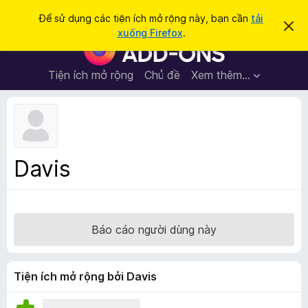
T
Đăng nhập
Để sử dụng các tiện ích mở rộng này, bạn cần
tải
B
ì
xuống Firefox
.
ỏ
T
m
q
i
u
k
a
ệ
Tiện ích mở rộng
Chủ đề
Xem thêm…
i
t
n
h
ế
ô
í
m
n
c
g
b
h
á
t
o
Davis
n
r
à
ì
y
n
h
Báo cáo người dùng này
d
u
y
Tiện ích mở rộng bởi Davis
ệ
t