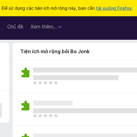
Để sử dụng các tiện ích mở rộng này, bạn cần
tải xuống Firefox
.
Chủ đề
Xem thêm…
Tiện ích mở rộng bởi Bo Jonk
C
h
ư
a
c
ó
C
x
h
ế
ư
p
a