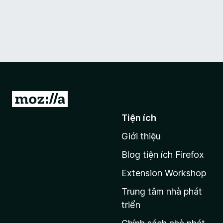
Đ
i
Tiện ích
đ
Giới thiệu
ế
n
Blog tiện ích Firefox
t
Extension Workshop
r
a
Trung tâm nhà phát
n
triển
g