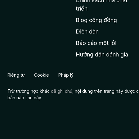
Chính sách nhà phát
c
triển
h
Blog cộng đồng
ủ
M
Diễn đàn
o
Báo cáo một lỗi
z
Hướng dẫn đánh giá
i
l
l
Riêng tư
Cookie
Pháp lý
a
Trừ trường hợp khác
đã ghi chú
, nội dung trên trang này được
bản nào sau này.