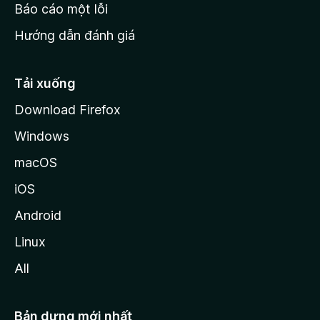
o
Báo cáo một lỗi
z
Hướng dẫn đánh giá
i
l
l
Tải xuống
a
Download Firefox
Windows
macOS
iOS
Android
Linux
All
Bản dựng mới nhất