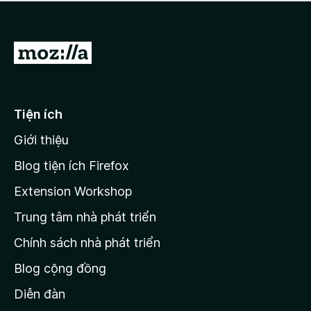
a
h
o
c
ạ
ó
n
x
Đ
g
ế
n
i
p
à
đ
h
o
ạ
ế
Tiện ích
n
n
g
Giới thiệu
t
n
r
à
Blog tiện ích Firefox
o
a
Extension Workshop
n
Trung tâm nhà phát triển
g
c
Chính sách nhà phát triển
h
Blog cộng đồng
ủ
M
Diễn đàn