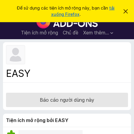
T
Đăng nhập
Để sử dụng các tiện ích mở rộng này, bạn cần
tải
B
ì
xuống Firefox
.
ỏ
T
m
q
i
u
k
a
ệ
Tiện ích mở rộng
Chủ đề
Xem thêm…
i
t
n
h
ế
ô
í
m
n
c
g
b
h
á
t
o
EASY
n
r
à
ì
y
n
h
Báo cáo người dùng này
d
u
y
Tiện ích mở rộng bởi EASY
ệ
t