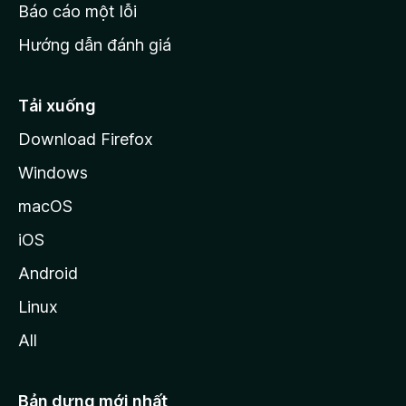
o
Báo cáo một lỗi
z
Hướng dẫn đánh giá
i
l
l
Tải xuống
a
Download Firefox
Windows
macOS
iOS
Android
Linux
All
Bản dựng mới nhất