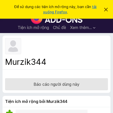
T
Đăng nhập
Để sử dụng các tiện ích mở rộng này, bạn cần
tải
B
ì
xuống Firefox
.
ỏ
T
m
q
i
u
k
a
ệ
Tiện ích mở rộng
Chủ đề
Xem thêm…
i
t
n
h
ế
ô
í
m
n
c
g
b
h
á
t
o
Murzik344
n
r
à
ì
y
n
h
Báo cáo người dùng này
d
u
y
Tiện ích mở rộng bởi Murzik344
ệ
t