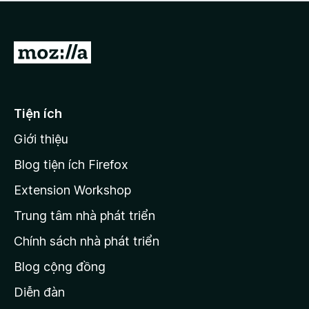
a
h
o
c
ạ
ó
n
x
Đ
g
ế
n
i
p
à
đ
h
o
ạ
ế
Tiện ích
n
n
g
Giới thiệu
t
n
r
à
Blog tiện ích Firefox
o
a
Extension Workshop
n
Trung tâm nhà phát triển
g
c
Chính sách nhà phát triển
h
Blog cộng đồng
ủ
M
Diễn đàn