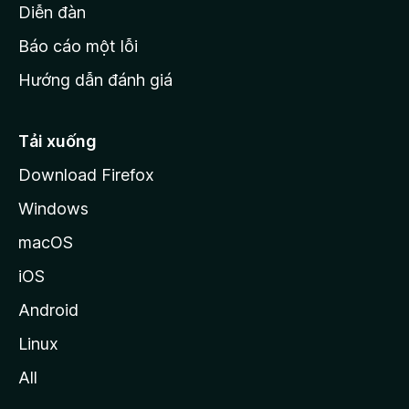
M
Diễn đàn
o
Báo cáo một lỗi
z
Hướng dẫn đánh giá
i
l
l
Tải xuống
a
Download Firefox
Windows
macOS
iOS
Android
Linux
All