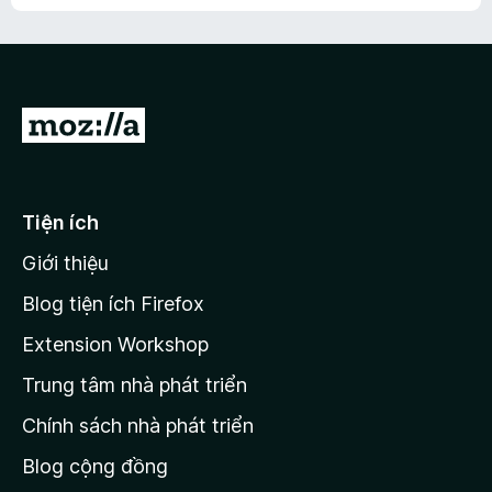
h
ế
n
ư
p
à
a
h
o
c
ạ
ó
n
x
Đ
g
ế
n
i
p
à
đ
h
o
ạ
ế
Tiện ích
n
n
g
Giới thiệu
t
n
r
à
Blog tiện ích Firefox
o
a
Extension Workshop
n
Trung tâm nhà phát triển
g
c
Chính sách nhà phát triển
h
Blog cộng đồng
ủ