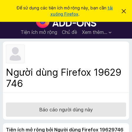
T
Đăng nhập
Để sử dụng các tiện ích mở rộng này, bạn cần
tải
B
ì
xuống Firefox
.
ỏ
T
m
q
i
u
k
a
ệ
Tiện ích mở rộng
Chủ đề
Xem thêm…
i
t
n
h
ế
ô
í
m
n
c
g
b
h
á
t
o
Người dùng Firefox 19629
n
r
à
746
ì
y
n
h
d
u
Báo cáo người dùng này
y
ệ
Tiện ích mở rộng bởi Người dùng Firefox 19629746
t