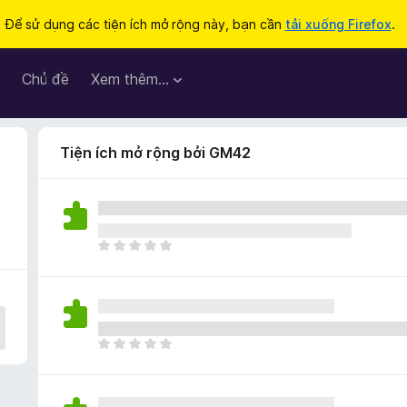
Để sử dụng các tiện ích mở rộng này, bạn cần
tải xuống Firefox
.
Chủ đề
Xem thêm…
Tiện ích mở rộng bởi GM42
C
h
ư
a
c
ó
C
x
h
ế
ư
p
a