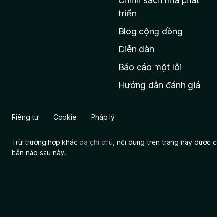
Chính sách nhà phát
c
triển
h
Blog cộng đồng
ủ
M
Diễn đàn
o
Báo cáo một lỗi
z
Hướng dẫn đánh giá
i
l
l
Riêng tư
Cookie
Pháp lý
a
Trừ trường hợp khác
đã ghi chú
, nội dung trên trang này được
bản nào sau này.