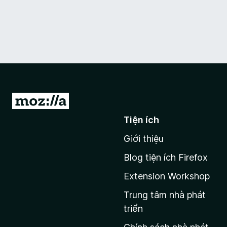
Đ
i
Tiện ích
đ
Giới thiệu
ế
n
Blog tiện ích Firefox
t
Extension Workshop
r
a
Trung tâm nhà phát
n
triển
g