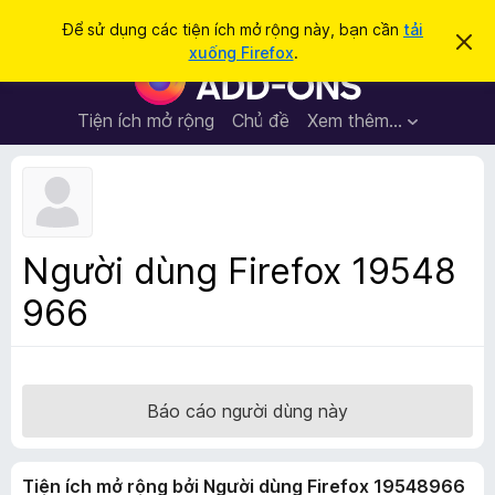
T
Đăng nhập
Để sử dụng các tiện ích mở rộng này, bạn cần
tải
B
ì
xuống Firefox
.
ỏ
T
m
q
i
u
k
a
ệ
Tiện ích mở rộng
Chủ đề
Xem thêm…
i
t
n
h
ế
ô
í
m
n
c
g
b
h
á
t
o
Người dùng Firefox 19548
n
r
à
966
ì
y
n
h
d
u
Báo cáo người dùng này
y
ệ
Tiện ích mở rộng bởi Người dùng Firefox 19548966
t