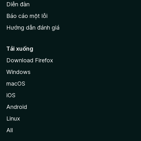
M
Diễn đàn
o
Báo cáo một lỗi
z
Hướng dẫn đánh giá
i
l
l
Tải xuống
a
Download Firefox
Windows
macOS
iOS
Android
Linux
All