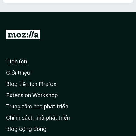
h
ế
n
ư
p
à
a
h
o
c
ạ
ó
n
x
Đ
g
ế
n
i
p
à
đ
h
o
ạ
ế
Tiện ích
n
n
g
Giới thiệu
t
n
r
à
Blog tiện ích Firefox
o
a
Extension Workshop
n
Trung tâm nhà phát triển
g
c
Chính sách nhà phát triển
h
Blog cộng đồng
ủ