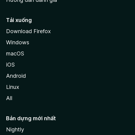
i
l
l
Tải xuống
a
Download Firefox
Windows
macOS
iOS
Android
Linux
All
Bản dựng mới nhất
Nightly