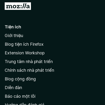
F
Đ
i
i
r
đ
e
ế
Tiện ích
f
n
o
Giới thiệu
t
x
r
Blog tiện ích Firefox
a
Extension Workshop
n
Trung tâm nhà phát triển
g
c
Chính sách nhà phát triển
h
Blog cộng đồng
ủ
M
Diễn đàn
o
Báo cáo một lỗi
z
Hướng dẫn đánh giá