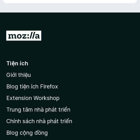
h
ế
n
ư
p
à
a
h
o
c
ạ
ó
n
x
Đ
g
ế
n
i
p
à
đ
h
o
ạ
ế
Tiện ích
n
n
g
Giới thiệu
t
n
r
à
Blog tiện ích Firefox
o
a
Extension Workshop
n
Trung tâm nhà phát triển
g
c
Chính sách nhà phát triển
h
Blog cộng đồng
ủ