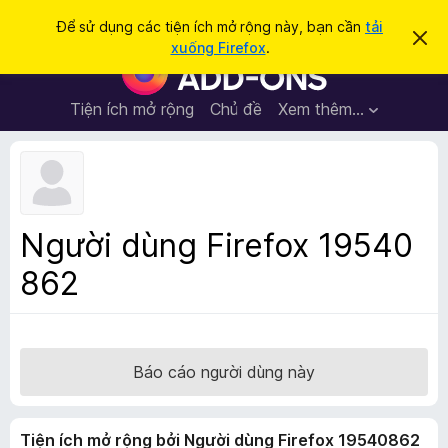
T
Đăng nhập
Để sử dụng các tiện ích mở rộng này, bạn cần
tải
B
ì
xuống Firefox
.
ỏ
T
m
q
i
u
k
a
ệ
Tiện ích mở rộng
Chủ đề
Xem thêm…
i
t
n
h
ế
ô
í
m
n
c
g
b
h
á
t
o
Người dùng Firefox 19540
n
r
à
862
ì
y
n
h
d
u
Báo cáo người dùng này
y
ệ
Tiện ích mở rộng bởi Người dùng Firefox 19540862
t