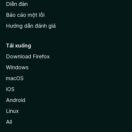
M
Diễn đàn
o
Báo cáo một lỗi
z
Hướng dẫn đánh giá
i
l
l
Tải xuống
a
Download Firefox
Windows
macOS
iOS
Android
Linux
All